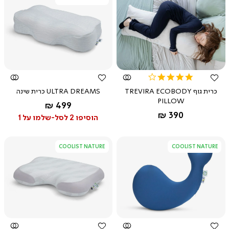
צפייה
צפייה
מהירה
מהירה
4.2
star
כרית גוף TREVIRA ECOBODY
ULTRA DREAMS כרית שינה
rating
PILLOW
החל מ-
499 ₪
החל מ-
390 ₪
הוסיפו 2 לסל-שלמו על 1
COOLIST NATURE
COOLIST NATURE
צפייה
צפייה
מהירה
מהירה