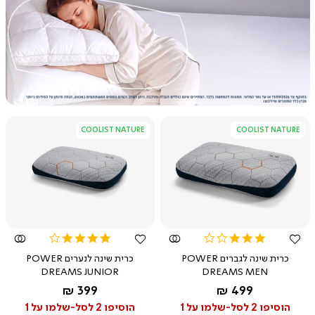
שינה חשובה מאוד להתפתחות ילדינו ולכן הכרחי שישנו על כרית בגודל קטן
כריות
צרחות
יותר מכרית בוגרים, בגובה נמוך ונכון להם שיעניק תמיכה לראש ולצוואר בכל
(172)
תנוחות השינה
.
ד"ר גב מדייקים בפרטים הקטנים ביותר שיהפכו את השינה שלכם
לטובה ובריאה יותר.
COOLIST NATURE
COOLIST NATURE
צפייה
צפייה
מהירה
מהירה
4.0
3.0
star
star
כרית שינה לגברים POWER
כרית שינה לנערים POWER
rating
rating
DREAMS JUNIOR
DREAMS MEN
החל מ-
החל מ-
399 ₪
499 ₪
הוסיפו 2 לסל-שלמו על 1
הוסיפו 2 לסל-שלמו על 1