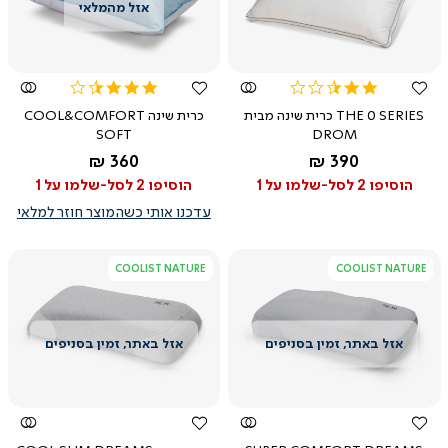
צפייה
צפייה
מהירה
מהירה
3.4
2.5
star
star
THE 0 SERIES כרית שינה מבית
כרית שינה COOL&COMFORT
rating
rating
SOFT
DROM
החל מ-
החל מ-
360 ₪
390 ₪
הוסיפו 2 לסל-שלמו על 1
הוסיפו 2 לסל-שלמו על 1
עדכנו אותי כשהמוצר חוזר למלאי
COOLIST NATURE
COOLIST NATURE
צפייה
צפייה
מהירה
מהירה