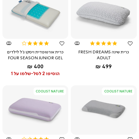
צפייה
צפייה
מהירה
מהירה
3.9
5.0
star
star
כרית שינה FRESH DREAMS
כרית אורטופדית ויסקו ג'ל לילדים
rating
rating
FOUR SEASON JUNIOR GEL
ADULT
החל מ-
החל מ-
400 ₪
499 ₪
הוסיפו 2 לסל-שלמו על 1
COOLIST NATURE
COOLIST NATURE
צפייה
צפייה
מהירה
מהירה
3.5