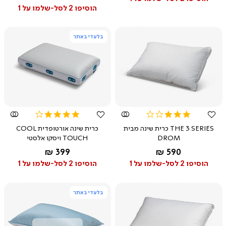
הוסיפו 2 לסל-שלמו על 1
בלעדי באתר
צפייה
צפייה
מהירה
מהירה
4.0
3.0
star
star
THE 3 SERIES כרית שינה מבית
כרית שינה אורטופדית COOL
rating
rating
DROM
TOUCH ויסקו אלסטי
החל מ-
החל מ-
399 ₪
590 ₪
הוסיפו 2 לסל-שלמו על 1
הוסיפו 2 לסל-שלמו על 1
בלעדי באתר