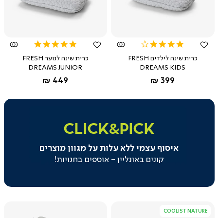
צפייה
צפייה
מהירה
מהירה
5.0
4.0
star
star
כרית שינה לילדים FRESH
כרית שינה לנוער FRESH
rating
rating
DREAMS JUNIOR
DREAMS KIDS
החל מ-
החל מ-
449 ₪
399 ₪
|
click&pick
|
CLICK&PICK
באנר
משולב
איסוף עצמי ללא עלות על מגוון מוצרים
בקטגוריה
-
קונים באונליין - אוספים בחנויות!
איסוף
עצמי
(129)
COOLIST NATURE