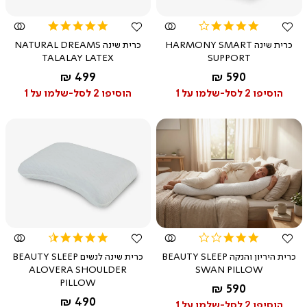
5.0
3.8
star
star
כרית שינה HARMONY SMART
כרית שינה NATURAL DREAMS
rating
rating
TALALAY LATEX
SUPPORT
החל מ-
החל מ-
499 ₪
590 ₪
לבן
לבן
הוסיפו 2 לסל-שלמו על 1
הוסיפו 2 לסל-שלמו על 1
צפייה
צפייה
מהירה
מהירה
4.6
3.0
star
star
כרית היריון והנקה BEAUTY SLEEP
כרית שינה לנשים BEAUTY SLEEP
rating
rating
ALOVERA SHOULDER
SWAN PILLOW
PILLOW
החל מ-
590 ₪
החל מ-
490 ₪
הוסיפו 2 לסל-שלמו על 1