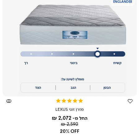
ENGLANDER
צפייה
מהירה
5.0
star
מזרן זוגי LEXUS
rating
2,072 ₪
החל מ-
מחיר
2,590 ₪
רגיל
20% OFF