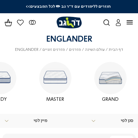
חוזרים ללימודים עם ד"ר גב
✏️ לכל המבצעים>>
ידר
גים
ר
ENGLANDER
דף
עולם
מזרנים
מזרנים
LANDER
דף הבית
עולם השינה
מזרנים
מזרנים זוגיים
ENGLANDER
הבית
השינה
זוגיים
ODY
MASTER
GRAND
סנן לפי