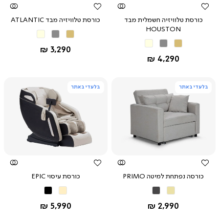
כורסת טלוויזיה חשמלית מבד
כורסת טלוויזיה מבד ATLANTIC
HOUSTON
מוקה
אפור
בז'
מוקה
אפור
בז'
החל מ-
3,290 ₪
החל מ-
4,290 ₪
בלעדי באתר
בלעדי באתר
צפייה
צפייה
מהירה
מהירה
כורסה נפתחת למיטה PRIMO
כורסת עיסוי EPIC
קרם
אפור
שחור
שחור
כהה
בז’
החל מ-
החל מ-
5,990 ₪
2,990 ₪