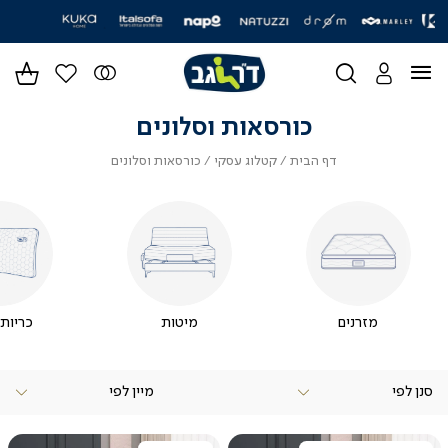
|
חוזרים ללימודים עם ד"ר גב
✏️ לכל המבצעים>>
ידר
סליידר
גים
מותגים
-
הדר
(164)
כורסאות וסלונים
דף
קטלוג
כורסאות
דף הבית
קטלוג עסקי
כורסאות וסלונים
הבית
עסקי
וסלונים
מזרנים
מיטות
כריות 
סנן לפי