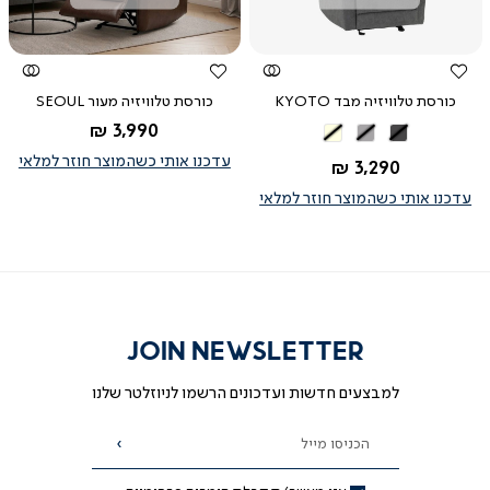
מהירה
מהירה
כורסת טלוויזיה מבד KYOTO
כורסת טלוויזיה מעור SEOUL
החל מ-
3,990 ₪
אפור
אפור
בז'
כהה
בהיר
עדכנו אותי כשהמוצר חוזר למלאי
החל מ-
3,290 ₪
עדכנו אותי כשהמוצר חוזר למלאי
JOIN NEWSLETTER
למבצעים חדשות ועדכונים הרשמו לניוזלטר שלנו
הכניסו מייל
הרשמה