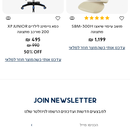
מהירה
מהירה
5.0
star
מושב עיסוי שיאצו SBM-300H
כסא גיימינג לילדים XP JUNIOR
rating
מתצוגה
200 מורכב מתצוגה
החל מ-
החל מ-
495 ₪
1,199 ₪
מחיר
990 ₪
שחור
עדכנו אותי כשהמוצר חוזר למלאי
רגיל
כחול
50% OFF
עדכנו אותי כשהמוצר חוזר למלאי
JOIN NEWSLETTER
למבצעים חדשות ועדכונים הרשמו לניוזלטר שלנו
הכניסו מייל
הרשמה