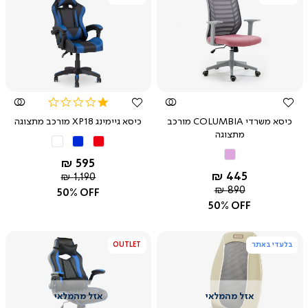
צפייה
צפייה
מהירה
מהירה
1.0
star
כיסא משרדי COLUMBIA מורכב
כיסא גיימינג XP18 מורכב מתצוגה
rating
מתצוגה
שחור
שחור
שחור
ורוד
אדום
כחול
לבן
החל מ-
595 ₪
החל מ-
445 ₪
מחיר
1,190 ₪
מחיר
רגיל
890 ₪
50% OFF
רגיל
50% OFF
בלעדי באתר
OUTLET
צפייה
צפייה