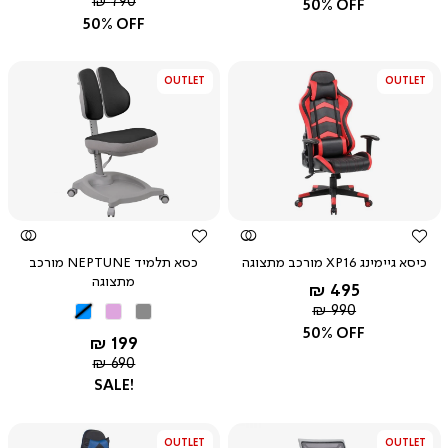
רגיל
מחיר
790 ₪
50% OFF
רגיל
50% OFF
OUTLET
OUTLET
צפייה
צפייה
מהירה
מהירה
כיסא גיימינג XP16 מורכב מתצוגה
כסא תלמיד NEPTUNE מורכב
מתצוגה
החל מ-
495 ₪
מחיר
שחור
990 ₪
אפור
ורוד
תכלת
רגיל
אדום
50% OFF
החל מ-
199 ₪
מחיר
690 ₪
רגיל
SALE!
OUTLET
OUTLET