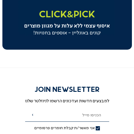
click&pick
|
CLICK&PICK
באנר
משולב
איסוף עצמי ללא עלות על מגוון מוצרים
בקטגוריה
-
קונים באונליין - אוספים בחנויות!
איסוף
עצמי
(129)
JOIN NEWSLETTER
למבצעים חדשות ועדכונים הרשמו לניוזלטר שלנו
הכניסו מייל
הרשמה
אני מאשר/ת קבלת חומרים פרסומיים