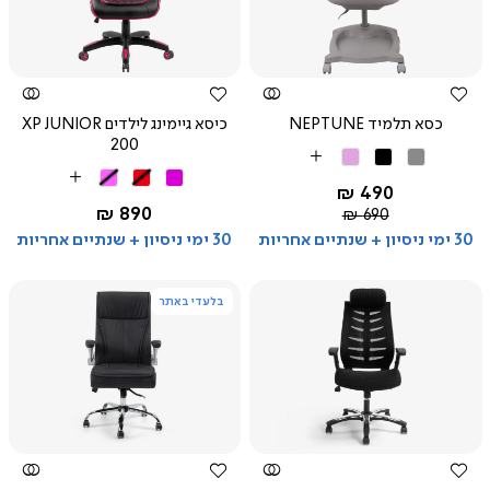
צפייה
צפייה
מהירה
מהירה
כסא תלמיד NEPTUNE
כיסא גיימינג לילדים XP JUNIOR
200
אפור
שחור
ורוד
More
שחור
שחור
לבן
More
Colors
החל מ-
490 ₪
ורוד
אדום
ורוד
Colors
החל מ-
890 ₪
מחיר
690 ₪
רגיל
30 ימי ניסיון + שנתיים אחריות
30 ימי ניסיון + שנתיים אחריות
בלעדי באתר
צפייה
צפייה
מהירה
מהירה