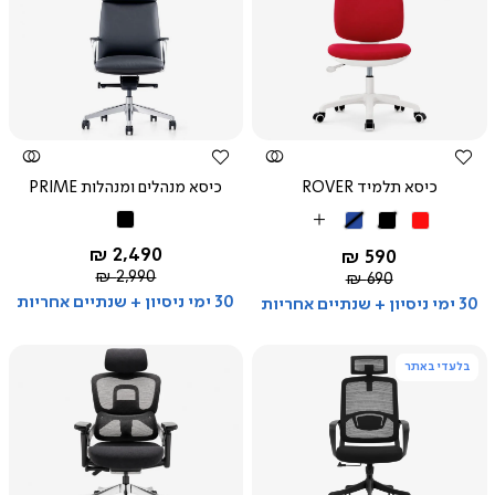
צפייה
צפייה
מהירה
מהירה
כיסא תלמיד ROVER
כיסא מנהלים ומנהלות PRIME
שחור
אדום
שחור
כחול
More
Colors
החל מ-
2,490 ₪
החל מ-
590 ₪
מחיר
2,990 ₪
מחיר
690 ₪
רגיל
רגיל
30 ימי ניסיון + שנתיים אחריות
30 ימי ניסיון + שנתיים אחריות
בלעדי באתר
צפייה
צפייה
מהירה
מהירה