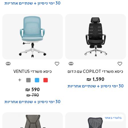
רגיל
30 ימי ניסיון + שנתיים אחריות
צפייה
צפייה
מהירה
מהירה
כיסא משרדי COPILOT עם הדום
כיסא משרדי VENTUS
החל מ-
1,590 ₪
אדום
כחול
אפור
More
שחור
לבן
בהיר
30 ימי ניסיון + שנתיים אחריות
Colors
החל מ-
590 ₪
לבן
מחיר
790 ₪
רגיל
30 ימי ניסיון + שנתיים אחריות
בלעדי באתר