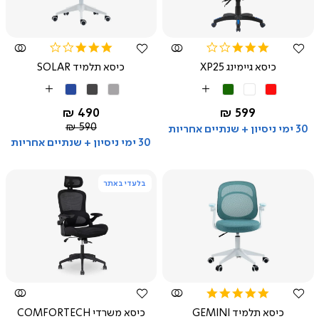
מהירה
מהירה
3.0
3.0
star
star
כיסא גיימינג XP25
כיסא תלמיד SOLAR
rating
rating
אדום
לבן
ירוק
אפור
אפור
כחול
More
More
בהיר
כהה
Colors
Colors
החל מ-
החל מ-
490 ₪
599 ₪
מחיר
590 ₪
30 ימי ניסיון + שנתיים אחריות
רגיל
30 ימי ניסיון + שנתיים אחריות
בלעדי באתר
צפייה
צפייה
מהירה
מהירה
5.0
star
כיסא תלמיד GEMINI
כיסא משרדי COMFORTECH
rating