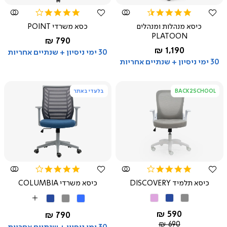
4.1
4.3
star
star
כיסא מנהלות ומנהלים
כסא משרדי POINT
rating
rating
PLATOON
החל מ-
790 ₪
שחור
החל מ-
1,190 ₪
שחור
30 ימי ניסיון + שנתיים אחריות
30 ימי ניסיון + שנתיים אחריות
BACK2SCHOOL
בלעדי באתר
צפייה
צפייה
מהירה
מהירה
4.1
4.0
star
star
כיסא תלמיד DISCOVERY
כיסא משרדי COLUMBIA
rating
rating
אפור
כחול
ורוד
כחול
אפור
כחול
More
בהיר
Colors
החל מ-
590 ₪
החל מ-
790 ₪
מחיר
690 ₪