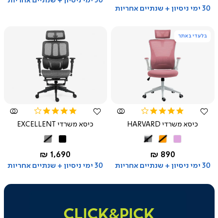
30 ימי ניסיון + שנתיים אחריות
רגיל
30 ימי ניסיון + שנתיים אחריות
בלעדי באתר
צפייה
צפייה
מהירה
מהירה
3.8
3.8
star
star
כיסא משרדי HARVARD
כיסא משרדי EXCELLENT
rating
rating
ורוד
כתום
שחור
שחור
אפור
אפור
החל מ-
החל מ-
1,690 ₪
890 ₪
בהיר
30 ימי ניסיון + שנתיים אחריות
30 ימי ניסיון + שנתיים אחריות
|
click&pick
|
CLICK&PICK
באנר