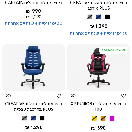
כסא מנהלים ומנהלות CREATIVE
כיסא מנהלות ומנהלים CAPTAIN
PLUS מורכב
החל מ-
990 ₪
מחיר
שחור
1,290 ₪
שחור
כחול
אפור
רגיל
30 ימי ניסיון + שנתיים אחריות
החל מ-
1,390 ₪
30 ימי ניסיון + שנתיים אחריות
BACK2SCHOOL
צפייה
צפייה
מהירה
מהירה
כיסא גיימינג לילדים XP JUNIOR
כסא מנהלים ומנהלות CREATIVE
100
PLUS בהרכבה עצמית
שחור
כחול
אפור
שחור
שחור
שחור
More
ורוד
כתום
צהוב
Colors
החל מ-
1,290 ₪
החל מ-
390 ₪