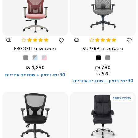
צפייה
צפייה
מהירה
מהירה
4.0
4.0
star
star
כיסא משרדי SUPERB
כיסא משרדי ERGOFIT
rating
rating
אפור
שחור
ורוד
כחול
אפור
אפור
בהיר
החל מ-
החל מ-
1,290 ₪
790 ₪
אפור
מחיר
990 ₪
30 ימי ניסיון + שנתיים אחריות
רגיל
30 ימי ניסיון + שנתיים אחריות
בלעדי באתר
צפייה
צפייה
מהירה
מהירה