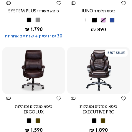
כיסא תלמיד JUNO
כיסא משרדי SYSTEM PLUS
אפור
שחור
כחול
ורוד
שחור
More
Colors
החל מ-
1,790 ₪
החל מ-
890 ₪
30 ימי ניסיון + שנתיים אחריות
BEST SELLER
צפייה
צפייה
מהירה
מהירה
כיסא מנהלים ומנהלות
כיסא מנהלים ומנהלות
ERGOLUX
EXECUTIVE PRO
חום
שחור
חום
שחור
החל מ-
החל מ-
1,590 ₪
1,890 ₪