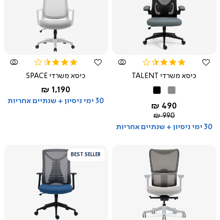
צפייה
צפייה
מהירה
מהירה
3.3
3.6
star
star
כיסא משרדי TALENT
כיסא משרדי SPACE
rating
rating
החל מ-
1,190 ₪
אפור
שחור
אפור
30 ימי ניסיון + שנתיים אחריות
החל מ-
490 ₪
מחיר
990 ₪
רגיל
30 ימי ניסיון + שנתיים אחריות
BEST SELLER
צפייה
צפייה
מהירה
מהירה