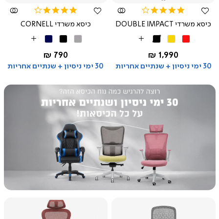
4.2
4.2
star
star
כיסא משרדי DOUBLE IMPACT
כיסא משרדי CORNELL
rating
rating
אדום
צהוב
שחור
אפור
שחור
כחול
More
More
בהיר
כהה
Colors
Colors
החל מ-
החל מ-
790 ₪
1,990 ₪
30 ימי ניסיון + שנתיים אחריות
30 ימי ניסיון + שנתיים אחריות
|
בנאר
משולב
קטגוריה
-
כיסאות
(121)