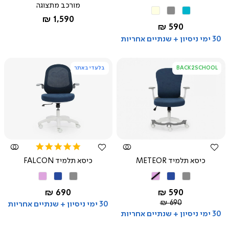
מורכב מתצוגה
טורקיז
אפור
בז'
שחור
החל מ-
1,590 ₪
החל מ-
590 ₪
30 ימי ניסיון + שנתיים אחריות
BACK2SCHOOL
בלעדי באתר
צפייה
צפייה
מהירה
מהירה
5.0
star
כיסא תלמיד METEOR
כיסא תלמיד FALCON
rating
אפור
כחול
ורוד
אפור
כחול
ורוד
החל מ-
החל מ-
690 ₪
590 ₪
מחיר
690 ₪
30 ימי ניסיון + שנתיים אחריות
רגיל
30 ימי ניסיון + שנתיים אחריות