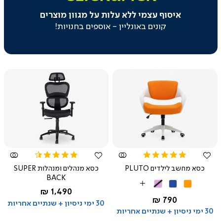
משולב
איסוף עצמי ללא עלות על מגוון מוצרים
בקטגוריה
-
קונים באונליין - אוספים בחנויות!
איסוף
עצמי
(129)
צפייה
צפייה
מהירה
מהירה
4.4
4.8
star
star
כסא מחשב לילדים PLUTO
כסא מנהלים ומנהלות SUPER
rating
rating
BACK
כתום
כחול
ורוד
More
החל מ-
1,490 ₪
שחור
Colors
החל מ-
790 ₪
30 ימי ניסיון + שנתיים אחריות
30 ימי ניסיון + שנתיים אחריות