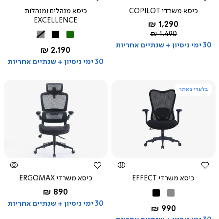
כיסא משרדי COPILOT
כיסא מנהלים ומנהלות
EXCELLENCE
החל מ-
1,290 ₪
מחיר
שחור
1,490 ₪
ירוק
שחור
אפור
רגיל
30 ימי ניסיון + שנתיים אחריות
החל מ-
2,190 ₪
30 ימי ניסיון + שנתיים אחריות
בלעדי באתר
צפייה
צפייה
מהירה
מהירה
כיסא משרדי EFFECT
כיסא משרדי ERGOMAX
החל מ-
890 ₪
אפור
שחור
שחור
30 ימי ניסיון + שנתיים אחריות
החל מ-
990 ₪