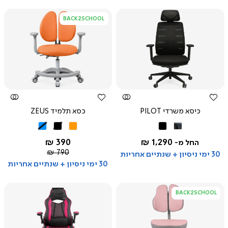
BACK2SCHOOL
צפייה
צפייה
מהירה
מהירה
כיסא משרדי PILOT
כסא תלמיד ZEUS
שחור
שחור
כתום
שחור
תכלת
אפור
החל מ-
390 ₪
1,290 ₪
החל מ-
כהה
מחיר
790 ₪
30 ימי ניסיון + שנתיים אחריות
רגיל
30 ימי ניסיון + שנתיים אחריות
BACK2SCHOOL