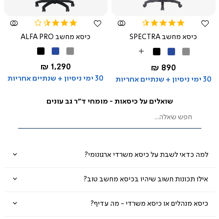
3.4
4.5
star
star
כיסא מחשב SPECTRA
כיסא מחשב ALFA PRO
rating
rating
אפור
כחול
שחור
אפור
כחול
שחור
More
Colors
החל מ-
1,290 ₪
החל מ-
890 ₪
30 ימי ניסיון + שנתיים אחריות
30 ימי ניסיון + שנתיים אחריות
שואלים על כיסאות - מומחי ד"ר גב עונים
למה כדאי לשבת על כיסא משרדי ארגונומי?
אילו תכונות חשוב שיהיו בכיסא מחשב טוב?
כיסא מנהלים או כיסא משרדי - מה עדיף?