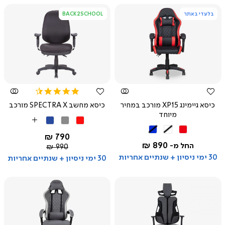
בלעדי באתר
BACK2SCHOOL
צפייה
צפייה
מהירה
מהירה
4.7
star
כיסא גיימינג XP15 מורכב במחיר
כיסא מחשב SPECTRA X מורכב
rating
מיוחד
אדום
אפור
כחול
More
שחור
שחור
שחור
Colors
החל מ-
790 ₪
אדום
לבן
כחול
890 ₪
החל מ-
מחיר
990 ₪
רגיל
30 ימי ניסיון + שנתיים אחריות
30 ימי ניסיון + שנתיים אחריות