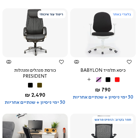
בלעדי באתר
ריפוד עור איכותי
צפייה
צפייה
מהירה
מהירה
כיסא תלמיד BABYLON
כורסת מנהלים ומנהלות
PRESIDENT
אדום
שחור
ורוד
More
חום
שחור
Colors
החל מ-
790 ₪
החל מ-
2,490 ₪
30 ימי ניסיון + שנתיים אחריות
30 ימי ניסיון + שנתיים אחריות
חוזר בקרוב: הזמינו מראש