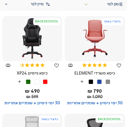
סנן לפי
בלעדי באתר
BACK2SCHOOL
צפייה
צפייה
מהירה
מהירה
4.5
5.0
star
star
כיסא משרדי ELEMENT
כיסא גיימינג XP24
rating
rating
אפור
כחול
שחור
אדום
לבן
ירוק
More
More
Colors
Colors
החל מ-
החל מ-
490 ₪
790 ₪
מחיר
מחיר
599 ₪
1,090 ₪
רגיל
רגיל
30 ימי ניסיון + שנתיים אחריות
30 ימי ניסיון + שנתיים אחריות
BACK2SCHOOL
בלעדי באתר