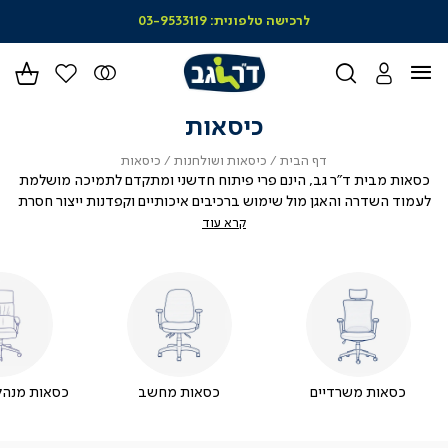
|
לרכישה טלפונית: 03-9533119
סל
מו
-
הד
(164)
כיסאות
דף
כיסאות
כיסאות
דף הבית
כיסאות ושולחנות
כיסאות
הבית
ושולחנות
כסאות מבית ד"ר גב, הינם פרי פיתוח חדשני ומתקדם לתמיכה מושלמת
לעמוד השדרה והאגן מול שימוש ברכיבים איכותיים וקפדנות ייצור חסרת
פשרות - שתספק לכם חווית ישיבה אופטימלית ובריאה
קרא עוד
כסאות משרדיים
כסאות מחשב
כסאות מנהלו