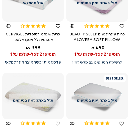
צפייה
צפייה
מהירה
מהירה
4.4
4.6
star
star
כרית שינה לנשים BEAUTY SLEEP
כרית שינה אורטופדית CERVIGEL
rating
rating
ALOVERA SOFT PILLOW
אנטומית ג'ל ויסקו אלסטי
החל מ-
החל מ-
399 ₪
490 ₪
הוסיפו 2 לסל-שלמו על 1
הוסיפו 2 לסל-שלמו על 1
לרשימת הסניפים עם מלאי זמין
עדכנו אותי כשהמוצר חוזר למלאי
BEST SELLER
צפייה
צפייה
מהירה
מהירה
4.6
4.4
star
star