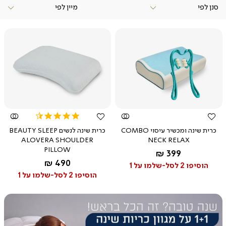
ומעניקות יציבות מותאמת אישית למשתמש.
סנן לפי
כריות ויסקו מחוררות -
כאשר גוף הכרית מחורר, נוצרת תחושה אוורירית
ונושמת יותר.
פתיתי ויסקו -
מאפשרות זרימת אוויר, נשארות רעננות ומעניקות תחושה רכה
ומלטפת יותר.
כריות ויסקו יתמכו בכם בכל תנוחות השינה ויעניקו לכם חווית שינה
טובה ועמוקה.
צפייה
צפייה
מהירה
מהירה
4.6
star
כרית שינה ומכשיר עיסוי COMBO
כרית שינה לנשים BEAUTY SLEEP
rating
ALOVERA SHOULDER
NECK RELAX
PILLOW
החל מ-
399 ₪
החל מ-
490 ₪
הוסיפו 2 לסל-שלמו על 1
הוסיפו 2 לסל-שלמו על 1
|
באנר
משולב