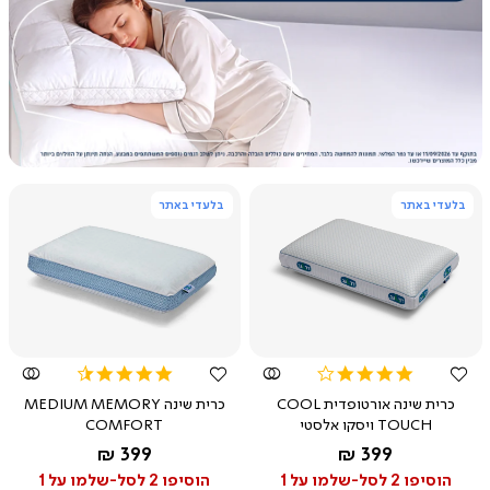
-
כריות
צרחות
(172)
בלעדי באתר
בלעדי באתר
צפייה
צפייה
מהירה
מהירה
4.5
4.0
star
star
כרית שינה אורטופדית COOL
כרית שינה MEDIUM MEMORY
rating
rating
TOUCH ויסקו אלסטי
COMFORT
החל מ-
החל מ-
399 ₪
399 ₪
הוסיפו 2 לסל-שלמו על 1
הוסיפו 2 לסל-שלמו על 1