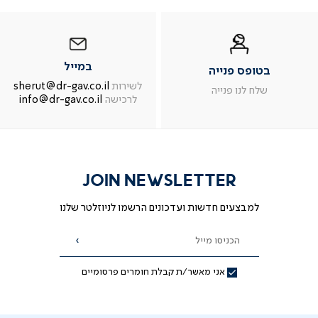
טופס
|
|
נייה
טופס
בטופס
במייל
נייה
פנייה
|
|
עמוד
במייל
בטופס פנייה
מוד
עמוד
בית
ית
בית
-
לשירות
sherut@dr-gav.co.il
שלח לנו פנייה
-
צור
לרכישה
info@dr-gav.co.il
ור
צור
קשר
שר
קשר
(52)
(52)
(52
JOIN NEWSLETTER
למבצעים חדשות ועדכונים הרשמו לניוזלטר שלנו
הכניסו מייל
הרשמה
אני מאשר/ת קבלת חומרים פרסומיים