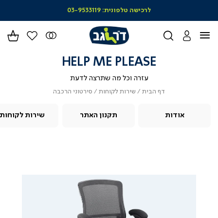
|
לרכישה טלפונית: 03-9533119
סל
מו
-
הד
(164)
HELP ME PLEASE
עזרה וכל מה שתרצה לדעת
דף
שירות
סירטוני
דף הבית
שירות לקוחות
סירטוני הרכבה
הבית
לקוחות
הרכבה
אודות
תקנון האתר
שירות לקוחות
|
|
הרכבת
הרכבת
כיסא
הרכבת
כיסא
כיסא
TREME
xtreme
extreme