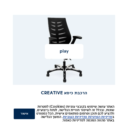
|
|
הרכבת
הרכבת
כיסא
הרכבת
כיסא
כיסא
EATIVE
reative
creative
|
|
סרטוני
סרטוני
הרכבה
הרכבה
2
2
(141)
(141)
הרכבת כיסא CREATIVE
האתר עושה שימוש בקובצי עוגיות (Cookies) למטרות
שונות, ובכלל זה לשיפור חוויית הגלישה, לנתח ביצועים,
|
|
הרכבת
אישור
ולהציע לכם תוכן ופרסום מותאמים אישית, הכל כמפורט
ב
מדיניות הפרטיות ומדיניות העוגיות
. המשך הגלישה
הרכבת
כיסא
הרכבת
באתר מהווה הסכמה למדיניות כאמור.
כיסא
כיסא
BYLON