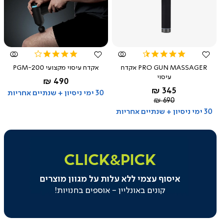
צפייה
צפייה
מהירה
מהירה
3.9
4.5
star
star
PRO GUN MASSAGER אקדח
אקדח עיסוי מקצועי PGM-200
rating
rating
עיסוי
החל מ-
490 ₪
החל מ-
345 ₪
30 ימי ניסיון + שנתיים אחריות
מחיר
690 ₪
רגיל
30 ימי ניסיון + שנתיים אחריות
|
click&pick
|
CLICK&PICK
באנר
משולב
איסוף עצמי ללא עלות על מגוון מוצרים
בקטגוריה
-
קונים באונליין - אוספים בחנויות!
איסוף
עצמי
(129)