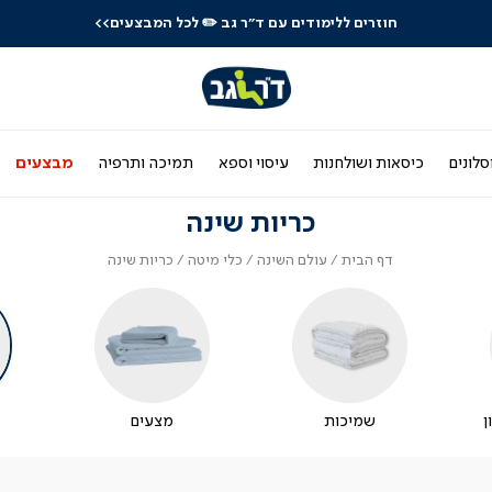
חוזרים ללימודים עם ד"ר גב
✏️ לכל המבצעים>>
סלונים
כיסאות ושולחנות
עיסוי וספא
תמיכה ותרפיה
מבצעים
כריות שינה
דף
עולם
כלי
כריות
דף הבית
עולם השינה
כלי מיטה
כריות שינה
הבית
השינה
מיטה
שינה
ן
שמיכות
מצעים