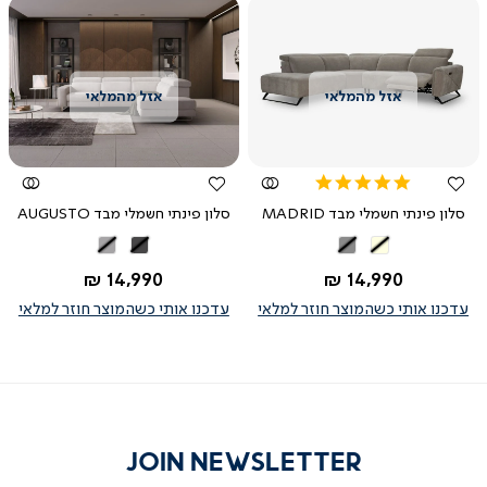
צפייה
צפייה
מהירה
מהירה
5.0
star
סלון פינתי חשמלי מבד MADRID
סלון פינתי חשמלי מבד AUGUSTO
rating
בז'
אפור
אפור
אפור
כהה
בהיר
החל מ-
החל מ-
14,990 ₪
14,990 ₪
עדכנו אותי כשהמוצר חוזר למלאי
עדכנו אותי כשהמוצר חוזר למלאי
JOIN NEWSLETTER