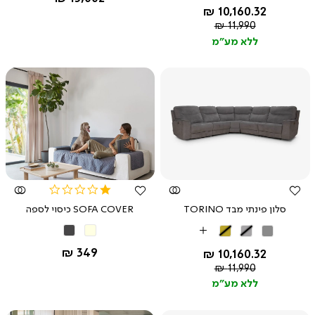
אבן
כהה
החל מ-
10,160.32 ₪
מחיר
11,990 ₪
רגיל
ללא מע"מ
צפייה
צפייה
מהירה
מהירה
1.0
star
סלון פינתי מבד TORINO
SOFA COVER כיסוי לספה
rating
בז'
אפור
אפור
אפור
חום
More
כהה
בהיר
מוקה
Colors
החל מ-
349 ₪
החל מ-
10,160.32 ₪
מחיר
11,990 ₪
רגיל
ללא מע"מ