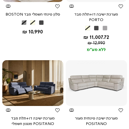
מערכת ישיבה דו+תלת מבד
סלון פינתי חשמלי מבד BOSTON
PORTO
אפור
בז'
אפור
אפור
אפור
בז'
כהה
החל מ-
10,990 ₪
בהיר
כהה
החל מ-
11,007.72 ₪
מחיר
12,990 ₪
רגיל
ללא מע"מ
צפייה
צפייה
מהירה
מהירה
מערכת ישיבה פינתית מעור
מערכת ישיבה דו+תלת מבד
POSITANO
POSITANO מנגנון חשמלי