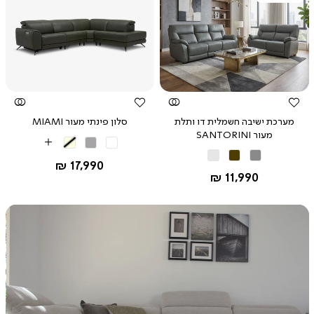
צפייה
צפייה
מהירה
מהירה
מערכת ישיבה חשמלית דו ותלת
סלון פינתי מעור MIAMI
מעור SANTORINI
אפור
בז'
More
אפור
חום
לבן
בהיר
Colors
החל מ-
17,990 ₪
אבן
החל מ-
11,990 ₪
|
באנר
משולב
-
מערכות
ישיבה
-
וידאו