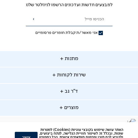
למבצעים חדשות ועדכונים הרשמו לניוזלטר שלנו
הכניסו מייל
הרשמה
אני מאשר/ת קבלת חומרים פרסומיים
תנות
מתנות
ירות
שירות לקוחות
קוחות
מתנות לאמא
מתנות לאבא
"ר
ד"ר גב
ב
החלפות והחזרות
מתנות מקוריות
תשלומים
וצרים
מוצרים
סניפים
משלוחים
אודות
סרטוני הרכבה
מזרנים
דרושים
ביטול עיסקה
facebook
דברו
Instagram
האתר עושה שימוש בקובצי עוגיות (Cookies) למטרות
מיטות
תקנון
שונות, ובכלל זה לשיפור חוויית הגלישה, לנתח ביצועים,
תקנון מועדון לקוחות
איתנו
אישור
ולהציע לכם תוכן ופרסום מותאמים אישית, הכל כמפורט