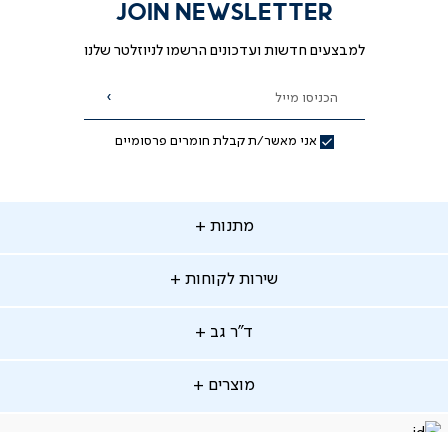
JOIN NEWSLETTER
למבצעים חדשות ועדכונים הרשמו לניוזלטר שלנו
הכניסו מייל
הרשמה
אני מאשר/ת קבלת חומרים פרסומיים
תנות
מתנות
ירות
שירות לקוחות
קוחות
מתנות לאמא
מתנות לאבא
"ר
ד"ר גב
ב
החלפות והחזרות
מתנות מקוריות
תשלומים
וצרים
מוצרים
סניפים
משלוחים
אודות
סרטוני הרכבה
מזרנים
דרושים
ביטול עיסקה