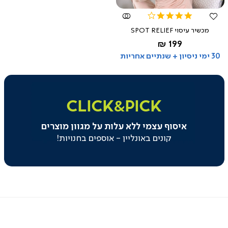
אז, מוכנים להתחיל להתפנק?
4.0
star
מכשיר עיסוי SPOT RELIEF
rating
החל מ-
199 ₪
30 ימי ניסיון + שנתיים אחריות
|
click&pick
|
CLICK&PICK
באנר
משולב
איסוף עצמי ללא עלות על מגוון מוצרים
בקטגוריה
-
קונים באונליין - אוספים בחנויות!
איסוף
עצמי
(129)