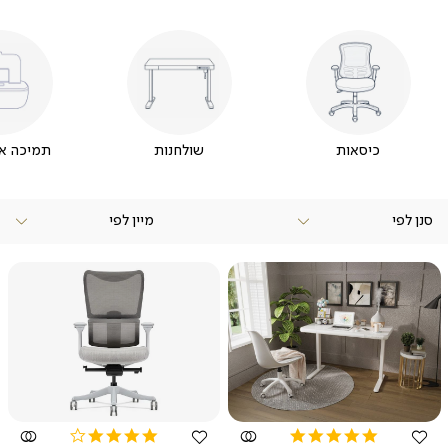
כיסאות
שולחנות
תמיכה אר
סנן לפי
צפייה
צפייה
מהירה
מהירה
4.2
5.0