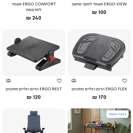
ERGO VIEW מעמד למסך מחשב
ERGO COMFORT מעמד
למדפסת
החל מ-
100 ₪
החל מ-
240 ₪
צפייה
צפייה
מהירה
מהירה
ERGO FLEX הדום רגליים מתכוונן
ERGO REST הדום רגליים מתכוונן
החל מ-
החל מ-
אפור
שחור
120 ₪
170 ₪
כהה
בלעדי באתר