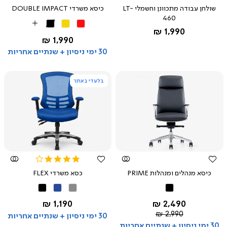
star
star
שולחן עבודה מתכוונן וחשמלי LT-
כיסא משרדי DOUBLE IMPACT
rating
rating
460
אדום
צהוב
שחור
More
החל מ-
1,990 ₪
Colors
החל מ-
1,990 ₪
30 ימי ניסיון + שנתיים אחריות
בלעדי באתר
צפייה
צפייה
מהירה
מהירה
3.8
star
כיסא מנהלים ומנהלות PRIME
כסא משרדי FLEX
rating
שחור
אפור
כחול
שחור
החל מ-
החל מ-
1,190 ₪
2,490 ₪
מחיר
2,990 ₪
30 ימי ניסיון + שנתיים אחריות
רגיל
30 ימי ניסיון + שנתיים אחריות