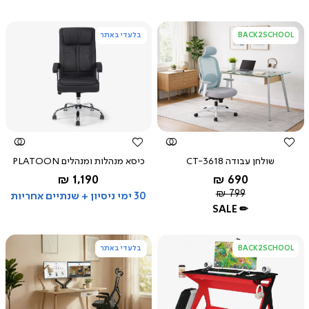
BACK2SCHOOL
בלעדי באתר
צפייה
צפייה
מהירה
מהירה
שולחן עבודה CT-3618
כיסא מנהלות ומנהלים PLATOON
החל מ-
החל מ-
1,190 ₪
690 ₪
שחור
מחיר
חום
799 ₪
30 ימי ניסיון + שנתיים אחריות
רגיל
בהיר
SALE ✏
לבן
BACK2SCHOOL
בלעדי באתר
צפייה
צפייה