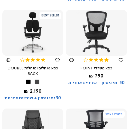
BEST SELLER
צפייה
צפייה
מהירה
מהירה
4.1
4.1
star
star
כסא משרדי POINT
כסא מנהלים ומנהלות DOUBLE
rating
rating
BACK
החל מ-
790 ₪
שחור
אפור
שחור
30 ימי ניסיון + שנתיים אחריות
כהה
החל מ-
2,190 ₪
30 ימי ניסיון + שנתיים אחריות
בלעדי באתר