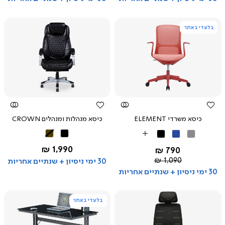
בלעדי באתר
צפייה
צפייה
מהירה
מהירה
כיסא משרדי ELEMENT
כיסא מנהלות ומנהלים CROWN
שחור
חום
אפור
כחול
שחור
More
Colors
החל מ-
1,990 ₪
החל מ-
790 ₪
מחיר
1,090 ₪
30 ימי ניסיון + שנתיים אחריות
רגיל
30 ימי ניסיון + שנתיים אחריות
בלעדי באתר