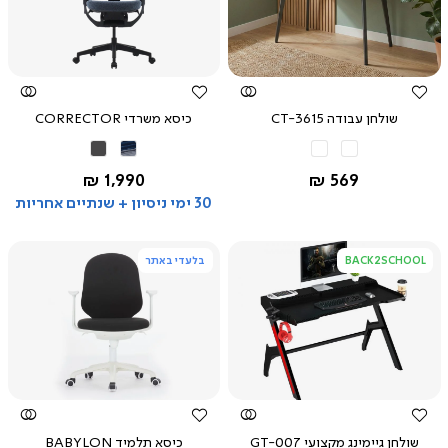
צפייה
צפייה
מהירה
מהירה
שולחן עבודה CT-3615
כיסא משרדי CORRECTOR
לבן
אפור
אפור
כחול
כהה
החל מ-
החל מ-
1,990 ₪
569 ₪
30 ימי ניסיון + שנתיים אחריות
BACK2SCHOOL
בלעדי באתר
צפייה
צפייה
מהירה
מהירה
שולחן גיימינג מקצועי GT-007
כיסא תלמיד BABYLON