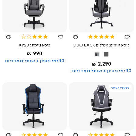
צפייה
צפייה
מהירה
מהירה
3.0
5.0
star
star
כיסא גיימינג מנהלים DUO BACK
כיסא גיימינג XP20
rating
rating
החל מ-
990 ₪
שחור
שחור
אפור
אפור
אפור
30 ימי ניסיון + שנתיים אחריות
החל מ-
2,290 ₪
בהיר
30 ימי ניסיון + שנתיים אחריות
בלעדי באתר
צפייה
צפייה
מהירה
מהירה
4.5
4.5