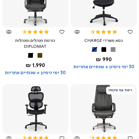
צפייה
צפייה
מהירה
מהירה
4.5
4.3
star
star
כסא משרדי CHARGE
כורסת מנהלים ומנהלות
rating
rating
DIPLOMAT
אפור
שחור
כחול
חום
שחור
החל מ-
990 ₪
החל מ-
1,990 ₪
30 ימי ניסיון + שנתיים אחריות
30 ימי ניסיון + שנתיים אחריות
ריפוד עור איכותי
צפייה
צפייה
מהירה
מהירה
4.4
4.4