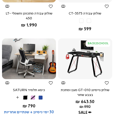
שולחן עבודה CT-3575
שולחן עבודה מתכוונן וחשמלי LT-
450
החל מ-
1,990 ₪
החל מ-
599 ₪
BACK2SCHOOL
צפייה
צפייה
מהירה
מהירה
שולחן גיימינג GT-010 מעץ ומתכת
כיסא תלמיד SATURN
בצבע שחור
כחול
ורוד
שחור
More
החל מ-
643.50 ₪
Colors
שחור
החל מ-
790 ₪
מחיר
990 ₪
רגיל
30 ימי ניסיון + שנתיים אחריות
SALE ✏