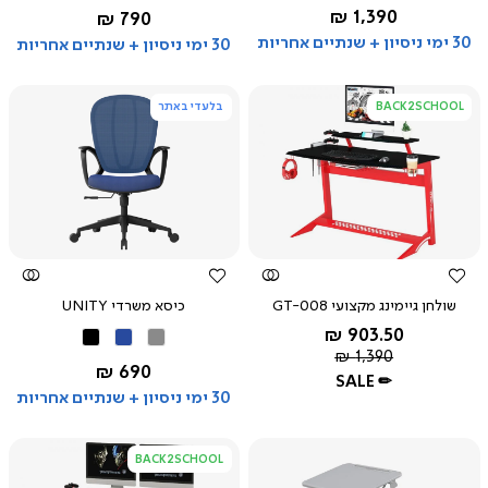
בהיר
Colors
החל מ-
1,390 ₪
החל מ-
790 ₪
30 ימי ניסיון + שנתיים אחריות
30 ימי ניסיון + שנתיים אחריות
BACK2SCHOOL
בלעדי באתר
צפייה
צפייה
מהירה
מהירה
שולחן גיימינג מקצועי GT-008
כיסא משרדי UNITY
החל מ-
903.50 ₪
אפור
כחול
שחור
מחיר
1,390 ₪
החל מ-
690 ₪
רגיל
SALE ✏
30 ימי ניסיון + שנתיים אחריות
BACK2SCHOOL