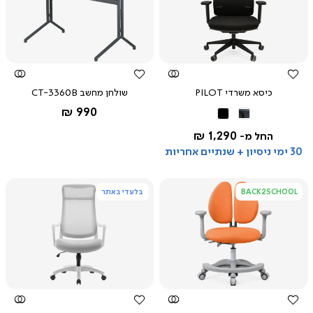
צפייה
צפייה
מהירה
מהירה
כיסא משרדי PILOT
שולחן מחשב CT-3360B
החל מ-
990 ₪
שחור
שחור
אפור
1,290 ₪
החל מ-
כהה
30 ימי ניסיון + שנתיים אחריות
BACK2SCHOOL
בלעדי באתר
צפייה
צפייה
מהירה
מהירה