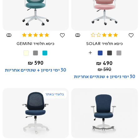
צפייה
צפייה
מהירה
מהירה
5.0
3.0
star
star
כיסא תלמיד SOLAR
כיסא תלמיד GEMINI
rating
rating
טורקיז
אפור
בז'
אפור
אפור
כחול
More
בהיר
כהה
Colors
החל מ-
590 ₪
החל מ-
490 ₪
מחיר
590 ₪
30 ימי ניסיון + שנתיים אחריות
רגיל
30 ימי ניסיון + שנתיים אחריות
בלעדי באתר
צפייה
צפייה
מהירה
מהירה