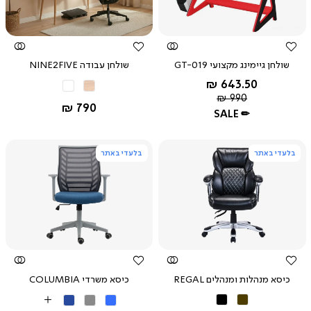
מהירה
מהירה
שולחן גיימינג מקצועי GT-019
שולחן עבודה NINE2FIVE
החל מ-
643.50 ₪
עץ
לבן
מחיר
שחור
990 ₪
אלון
החל מ-
790 ₪
רגיל
אדום
SALE ✏
בלעדי באתר
בלעדי באתר
צפייה
צפייה
מהירה
מהירה
כיסא מנהלות ומנהלים REGAL
כיסא משרדי COLUMBIA
חום
שחור
כחול
אפור
כחול
More