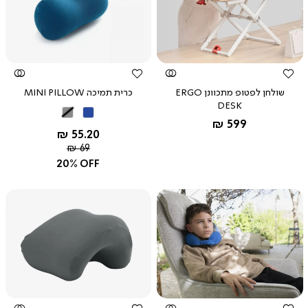
צפייה
צפייה
מהירה
מהירה
שולחן לפטופ מתכוונן ERGO
כרית תמיכה MINI PILLOW
DESK
כחול
אפור
לבן
החל מ-
599 ₪
החל מ-
55.20 ₪
מחיר
69 ₪
רגיל
20% OFF
צפייה
צפייה
מהירה
מהירה