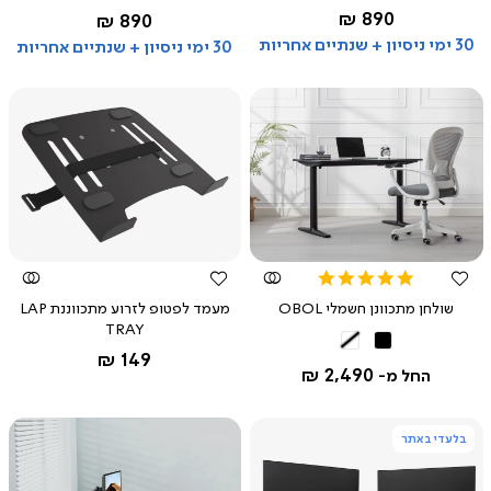
לבן
אדום
כחול
Colors
החל מ-
890 ₪
החל מ-
890 ₪
30 ימי ניסיון + שנתיים אחריות
30 ימי ניסיון + שנתיים אחריות
צפייה
צפייה
מהירה
מהירה
5.0
star
שולחן מתכוונן חשמלי OBOL
מעמד לפטופ לזרוע מתכווננת LAP
rating
TRAY
שחור
לבן
שחור
החל מ-
149 ₪
2,490 ₪
החל מ-
בלעדי באתר