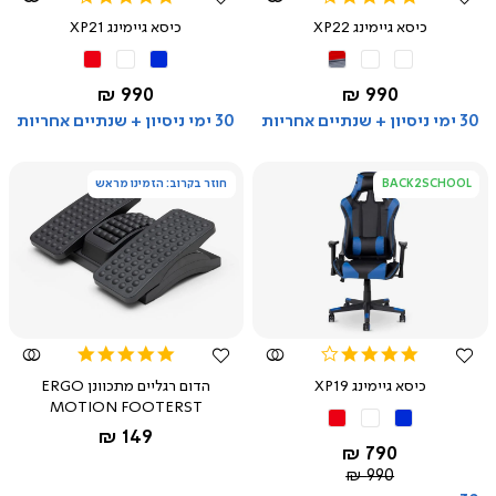
star
star
כיסא גיימינג XP22
כיסא גיימינג XP21
rating
rating
אפור
שחור
שחור
שחור
אדום
כחול
לבן
אדום
החל מ-
החל מ-
990 ₪
990 ₪
30 ימי ניסיון + שנתיים אחריות
30 ימי ניסיון + שנתיים אחריות
BACK2SCHOOL
חוזר בקרוב: הזמינו מראש
צפייה
צפייה
מהירה
מהירה
4.8
4.0
star
star
כיסא גיימינג XP19
הדום רגליים מתכוונן ERGO
rating
rating
MOTION FOOTERST
שחור
שחור
שחור
שחור
החל מ-
149 ₪
כחול
לבן
אדום
החל מ-
790 ₪
מחיר
990 ₪
רגיל