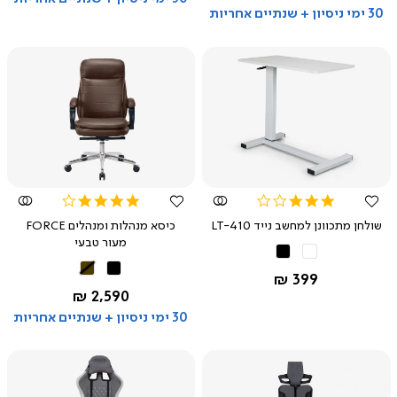
30 ימי ניסיון + שנתיים אחריות
צפייה
צפייה
מהירה
מהירה
4.0
3.0
star
star
שולחן מתכוונן למחשב נייד LT-410
כיסא מנהלות ומנהלים FORCE
rating
rating
מעור טבעי
לבן
שחור
שחור
חום
החל מ-
399 ₪
החל מ-
2,590 ₪
30 ימי ניסיון + שנתיים אחריות