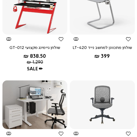
צפייה
צפייה
מהירה
מהירה
שולחן מתכוונן למחשב נייד LT-420
שולחן גיימינג מקצועי GT-012
החל מ-
החל מ-
אפור
838.50 ₪
399 ₪
מחיר
שחור
1,290 ₪
רגיל
אדום
SALE ✏
צפייה
צפייה
מהירה
מהירה