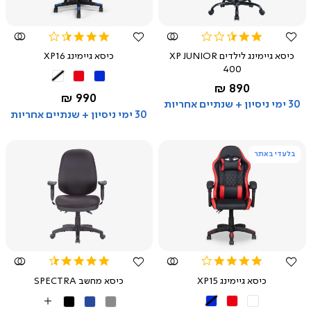
מהירה
מהירה
3.6
2.4
star
star
כיסא גיימינג לילדים XP JUNIOR
כיסא גיימינג XP16
rating
rating
400
שחור
שחור
שחור
החל מ-
890 ₪
שחור
כחול
אדום
לבן
החל מ-
990 ₪
30 ימי ניסיון + שנתיים אחריות
30 ימי ניסיון + שנתיים אחריות
בלעדי באתר
צפייה
צפייה
מהירה
מהירה
4.5
4.0
star
star
כיסא גיימינג XP15
כיסא מחשב SPECTRA
rating
rating
שחור
שחור
שחור
אפור
כחול
שחור
More