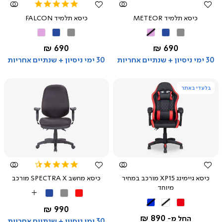
5.0
star
כיסא תלמיד METEOR
כיסא תלמיד FALCON
rating
אפור
כחול
ורוד
אפור
כחול
ורוד
החל מ-
החל מ-
690 ₪
690 ₪
30 ימי ניסיון + שנתיים אחריות
30 ימי ניסיון + שנתיים אחריות
בלעדי באתר
צפייה
צפייה
מהירה
מהירה
4.7
star
כיסא גיימינג XP15 מורכב במחיר
כיסא מחשב SPECTRA X מורכב
rating
מיוחד
אדום
אפור
כחול
More
שחור
שחור
שחור
Colors
החל מ-
990 ₪
אדום
לבן
כחול
890 ₪
החל מ-
30 ימי ניסיון + שנתיים אחריות