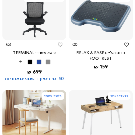
צפייה
צפייה
מהירה
מהירה
הדום רגליים RELAX & EASE
כיסא משרדי TERMINAL
FOOTREST
אפור
כחול
שחור
שחור
More
החל מ-
159 ₪
Colors
החל מ-
699 ₪
30 ימי ניסיון + שנתיים אחריות
בלעדי באתר
בלעדי באתר
צפייה
צפייה
מהירה
מהירה