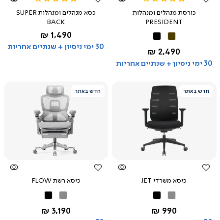
star
star
כורסת מנהלים ומנהלות
כסא מנהלים ומנהלות SUPER
rating
rating
BACK
PRESIDENT
החל מ-
1,490 ₪
שחור
חום
שחור
30 ימי ניסיון + שנתיים אחריות
החל מ-
2,490 ₪
30 ימי ניסיון + שנתיים אחריות
חדש באתר
חדש באתר
צפייה
צפייה
מהירה
מהירה
כיסא משרדי JET
כיסא רשת FLOW
אפור
שחור
אפור
שחור
החל מ-
החל מ-
3,190 ₪
990 ₪