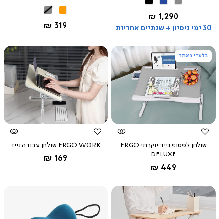
אפור
כחול
שחור
כתום
אפור
החל מ-
1,290 ₪
החל מ-
319 ₪
30 ימי ניסיון + שנתיים אחריות
בלעדי באתר
צפייה
צפייה
מהירה
מהירה
שולחן לפטופ נייד יוקרתי ERGO
ERGO WORK שולחן עבודה נייד
DELUXE
החל מ-
אפור
169 ₪
אפור
החל מ-
449 ₪