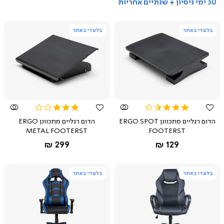
30 ימי ניסיון + שנתיים אחריות
בלעדי באתר
בלעדי באתר
צפייה
צפייה
מהירה
מהירה
3.0
3.5
star
star
הדום רגליים מתכוונן ERGO SPOT
הדום רגליים מתכוונן ERGO
rating
rating
METAL FOOTERST
FOOTERST
שחור
שחור
החל מ-
החל מ-
299 ₪
129 ₪
בלעדי באתר
בלעדי באתר
צפייה
צפייה