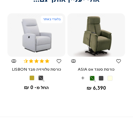
tables/chairs?assembly=17
מאת ד"ר גב
בלעדי באתר
צפייה
צפייה
מהירה
מהירה
4.3
star
כורסת סטנד אפ ASIA
כורסת טלוויזיה מבד LISBON
rating
אפור
חום
בז'
אפור
ירוק
More
כהה
מוקה
כהה
Colors
0 ₪
החל מ-
6,390 ₪
החל מ-