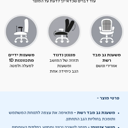
עוד דברים שכדאי לך לדעת על המוצר
משענת גב מבד
מנגנון נדנוד
משענות ידיים
רשת
תזוזה של המושב
מתכווננות 1D
אוורירי ונושם
ומשענת
למעלה ולמטה
הגב כיחידה אחת
פרטי מוצר
משענת גב מבד רשת -
מתאימה את עצמה לתנוחת המשתמש
ותומכת בחוליות הגב התחתון.
מושב אנטומי -
מנחה לישיבה נכונה ומסייע בחלוקת העומסים