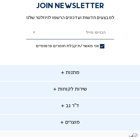
JOIN NEWSLETTER
למבצעים חדשות ועדכונים הרשמו לניוזלטר שלנו
הכניסו מייל
הרשמה
אני מאשר/ת קבלת חומרים פרסומיים
תנות
מתנות
ירות
שירות לקוחות
קוחות
מתנות לאמא
מתנות לאבא
"ר
ד"ר גב
ב
החלפות והחזרות
מתנות מקוריות
תשלומים
וצרים
מוצרים
סניפים
משלוחים
אודות
סרטוני הרכבה
מזרנים