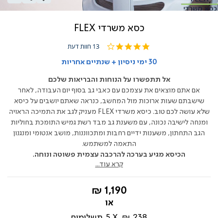
כסא משרדי FLEX
3.8
13 חוות דעת
star
rating
30 ימי ניסיון + שנתיים אחריות
אל תתפשרו על הנוחות והבריאות שלכם
אם אתם מוצאים את עצמכם עם כאבי גב בסוף יום העבודה, לאחר
שישבתם שעות ארוכות מול המחשב, כנראה שאתם יושבים על כיסא
שלא עושה לכם טוב. כיסא משרדי FLEX מעניק לגב את התמיכה הראויה
ומנחה לישיבה נכונה, עם משענת גב מבד רשת גמיש התומכת בחוליות
הגב התחתון, משענות ידיים רחבות ומתכווננות, מושב אנטומי ומנגנון
התאמה למשתמש.
הכיסא מגיע בערכה להרכבה עצמית פשוטה ונוחה.
קרא עוד...
החל
1,190 ₪
מ-
238 ₪
5
תשלומים