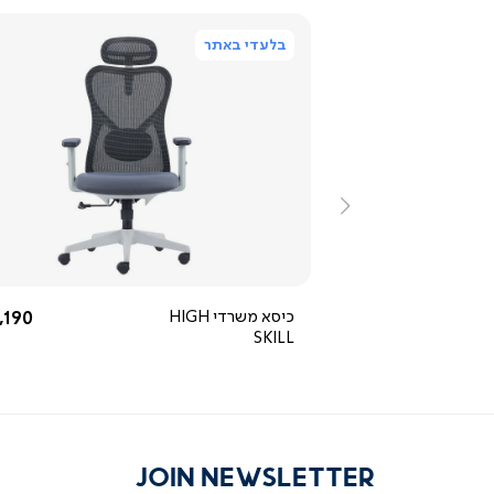
בלעדי באתר
ייה
צפייה
ירה
מהירה
ימינה
5.0
star
rating
ור
שחור
החל מ-
החל 
1,190 ₪
כיסא משרדי HIGH
,190 ₪
אפור
SKILL
JOIN NEWSLETTER