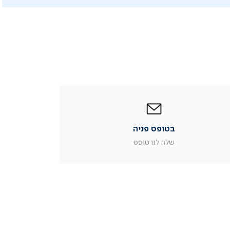
|
בטופס
פניה
|
בטופס פניה
עמוד
מוצר
שלח לנו טופס
צור
קשר
(54)