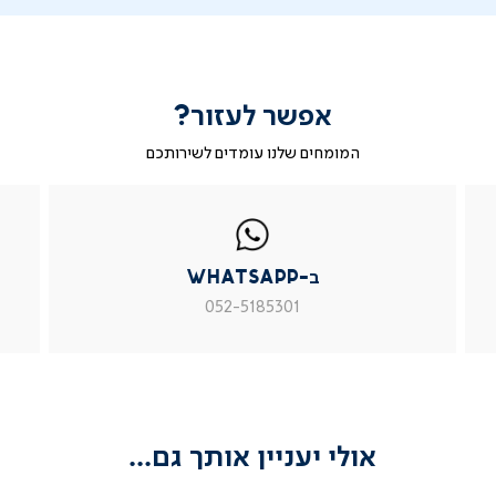
אפשר לעזור?
המומחים שלנו עומדים לשירותכם
|
ב-
|
|
בטופס
ב-
WhatsApp
ב-
פניה
בטופס
whatsapp
whatsapp
פניה
|
|
|
ב-WhatsApp
עמוד
עמוד
עמוד
מוצר
מוצר
מוצר
052-5185301
צור
צור
צור
קשר
קשר
קשר
(54)
(54)
(54)
אולי יעניין אותך גם...