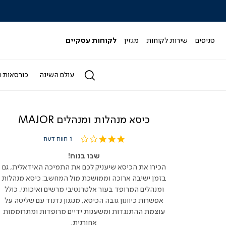
|
|
|
|
|
ידר
סליידר
סליידר
סליידר
סליידר
סליידר
גים
מותגים
מותגים
מותגים
מותגים
מותגים
-
-
-
-
-
סניפים
שירות לקוחות
מגזין
לקוחות עסקיים
הדר
הדר
הדר
הדר
הדר
(164)
(164)
(164)
(164)
(164)
עולם השינה
כורסאות ו
כיסא מנהלות ומנהלים MAJOR
3.0
1 חוות דעת
star
rating
שבו בנוח!
הכירו את הכיסא שיעניק לכם את התמיכה האידאלית, גם
בזמן ישיבה ארוכה וממושכת מול המחשב: כיסא מנהלות
ומנהלים המרופד בעור אלטרנטיבי מרשים ואיכותי, כולל
אפשרות כיוונון גובה הכיסא, מנגנון נדנוד עם שליטה על
עוצמת ההתנגדות ומשענות ידיים מרופדות ומתרוממות
אחורנית.