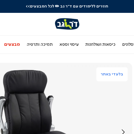
חוזרים ללימודים עם ד"ר גב
✏️ לכל המבצעים>>
סלונים
כיסאות ושולחנות
עיסוי וספא
תמיכה ותרפיה
מבצעים
בלעדי באתר