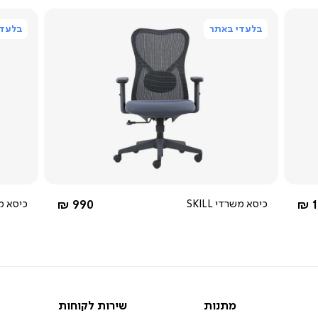
בלעדי באתר
בלעדי
צפייה
מהירה
4.0
star
rating
אפור
מ-
החל מ-
1
כיסא משרדי SKILL
990 ₪
כיסא משרד
מתנות
שירות
מתנות
שירות לקוחות