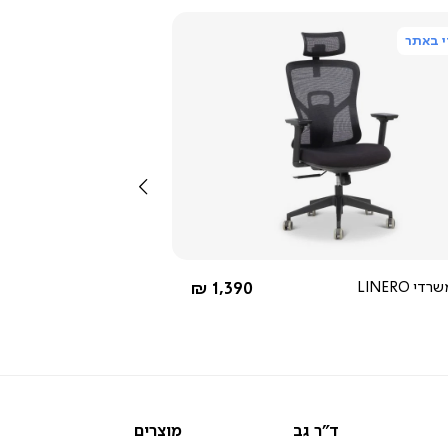
 באתר
צפייה
מהירה
שמאלה
שחור
החל מ-
י LINERO
1,390 ₪
ד"ר
מוצרים
ד"ר גב
מוצרים