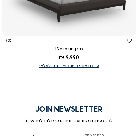
מזרן זוגי iSleep
החל מ-
9,990 ₪
עדכנו אותי כשהמוצר חוזר למלאי
JOIN NEWSLETTER
למבצעים חדשות ועדכונים הרשמו לניוזלטר שלנו
הכניסו מייל
הרשמה