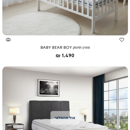
מהירה
מזרן תינוק BABY BEAR BOY
החל מ-
כחול
1,490 ₪
צפייה
מהירה