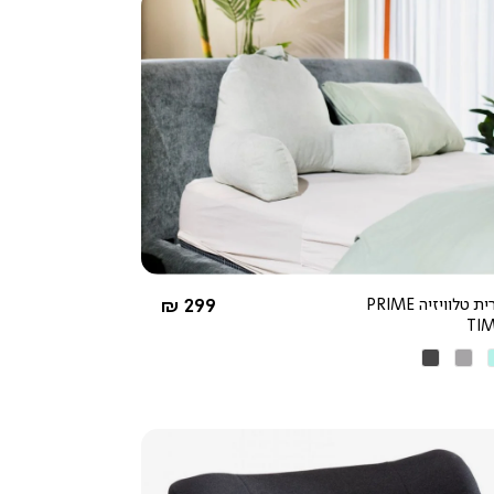
צפייה
מהירה
4.3
star
rating
החל מ-
כרית טלוויזיה PRIME
299 ₪
TI
טה
אפור
אפור
בהיר
כהה