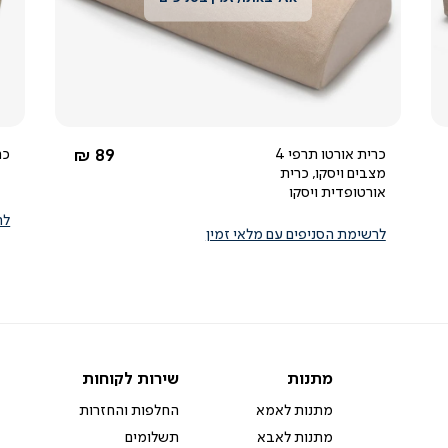
צפייה
מהירה
4.6
star
rating
החל מ-
כרית אורטו תרפי 4
89 ₪
כר
מצבים ויסקו, כרית
אורטופדית ויסקו
לר
לרשימת הסניפים עם מלאי זמין
מתנות
שירות
מתנות
שירות לקוחות
לקוחות
מתנות לאמא
החלפות והחזרות
מתנות לאבא
תשלומים