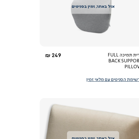
צפייה
מהירה
1.0
star
rating
החל מ-
כרית תמיכה FULL
249 ₪
BACK SUPPO
PILL
שימת הסניפים עם מלאי זמין