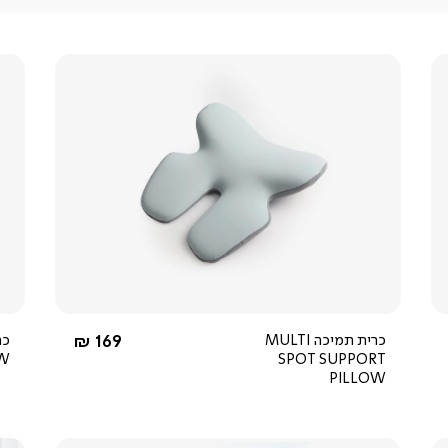
צפייה
מהירה
4.0
star
rating
החל מ-
כרית תמיכה MULTI
169 ₪
OW
SPOT SUPPORT
PILLOW