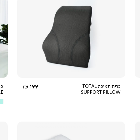
צפייה
מהירה
3.7
star
rating
החל מ-
כרית תמיכה TOTAL
199 ₪
ME
SUPPORT PILLOW
מנ