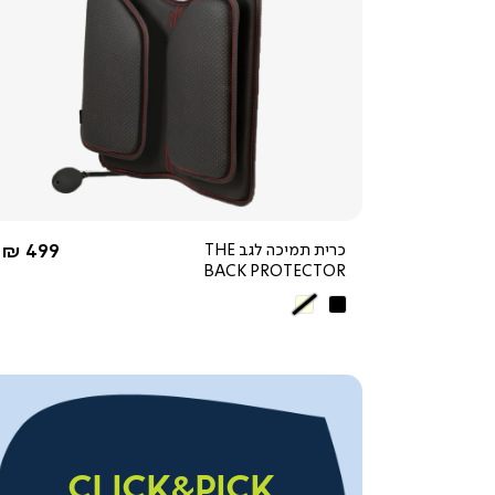
צפייה
מהירה
4.3
star
rating
החל מ-
כרית תמיכה לגב THE
499 ₪
BACK PROTECTOR
שחור
בז'
|
click&pick
|
באנר
משולב
CLICK&PICK
בקטגוריה