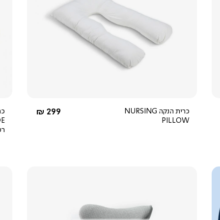
צפייה
מהירה
3.8
star
rating
החל מ-
כרית הנקה NURSING
299 ₪
PILLOW
רט