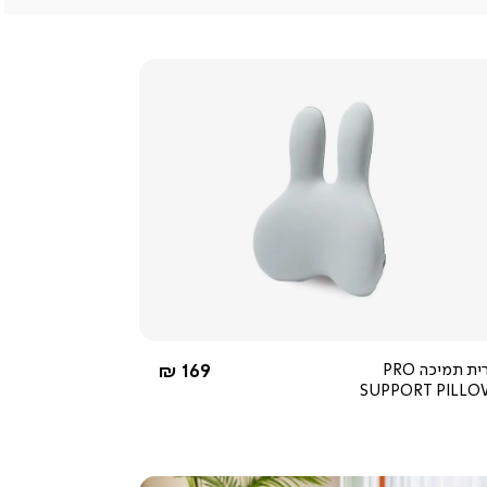
צפייה
מהירה
החל מ-
כרית תמיכה PRO
169 ₪
SUPPORT PILL