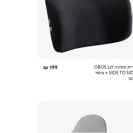
צפייה
מהירה
4.0
star
rating
החל מ-
כרית תמיכה לגב OBUS
199 ₪
SIDE TO SIDE + עיסוי
ט