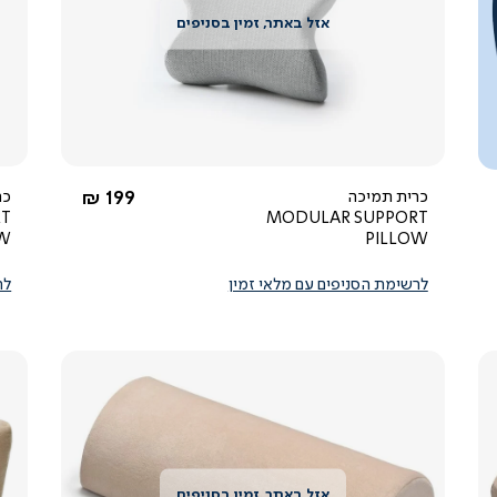
צפייה
מהירה
4.3
star
rating
החל מ-
כרית תמיכה
199 ₪
RT
MODULAR SUPPORT
OW
PILLOW
לרשימת הסניפים עם מלאי זמין
לר