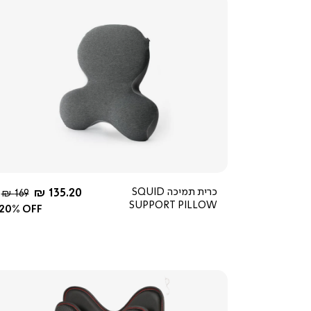
צפייה
מהירה
4.2
star
rating
החל מ-
כרית תמיכה SQUID
135.20 ₪
מחיר
169 ₪
SUPPORT PILLOW
רגיל
20% OFF