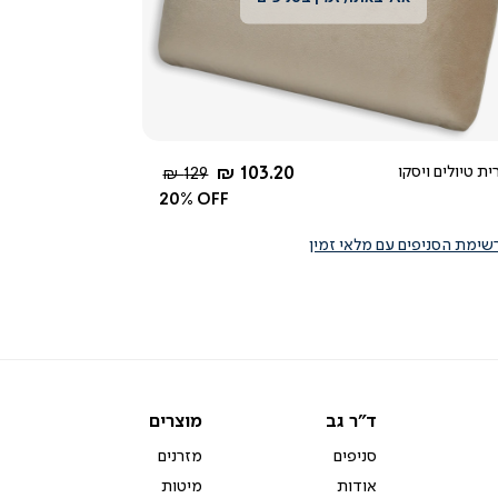
צפייה
מהירה
4.7
star
rating
החל מ-
ית טיולים ויסקו
103.20 ₪
מחיר
129 ₪
רגיל
20% OFF
שימת הסניפים עם מלאי זמין
ד"ר
מוצרים
ד"ר גב
מוצרים
גב
סניפים
מזרנים
אודות
מיטות