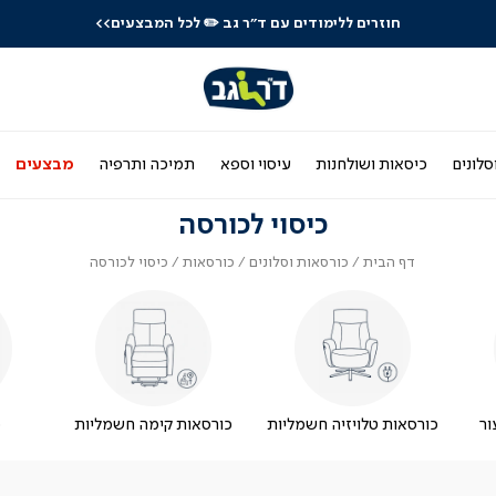
חוזרים ללימודים עם ד"ר גב
✏️ לכל המבצעים>>
סלונים
כיסאות ושולחנות
עיסוי וספא
תמיכה ותרפיה
מבצעים
כיסוי לכורסה
דף
כורסאות
כורסאות
כיסוי
דף הבית
כורסאות וסלונים
כורסאות
כיסוי לכורסה
הבית
וסלונים
לכורסה
ור
כורסאות טלויזיה חשמליות
כורסאות קימה חשמליות
כ