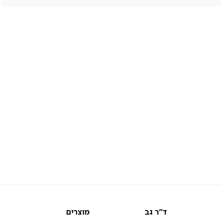
ד"ר
מוצרים
ד"ר גב
מוצרים
גב