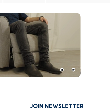
|
מתכווננים
לנוחות
שלך
|
באנר
משולב
בקטגוריה
-
כורסאות
(95)
השתקת
ניגון
וידאו
והפסקת
וידאו
מתכווננים לנוחות שלך
JOIN NEWSLETTER