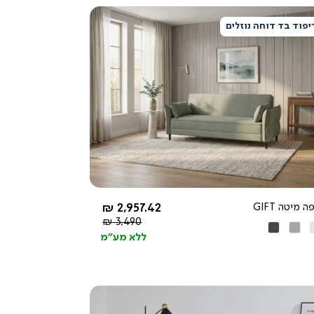
יפוד בד דוחה נוזלים
צפייה
מהירה
5.0
star
rating
החל מ-
 מיטה GIFT
2,957.42 ₪
מחיר
3,490 ₪
’
אפור
אפור
רגיל
ללא מע"מ
יר
בהיר
כהה