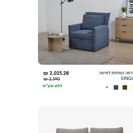
צפייה
מהירה
4.5
star
rating
החל מ-
רסה נפתחת למיטה
2,025.28 ₪
SING
מחיר
2,390 ₪
רגיל
ללא מע"מ
'
חום
אפור
More
כהה
Colors