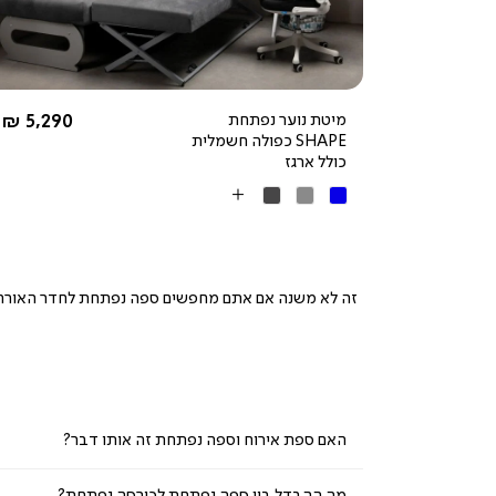
5.0
star
rating
החל מ-
מיטת נוער נפתחת
5,290 ₪
SHAPE כפולה חשמלית
כולל ארגז
כחול
אפור
אפור
More
רויאל
כהה
Colors
זה לא משנה אם אתם מחפשים ספה נפתחת לחדר האורחים
האם ספת אירוח וספה נפתחת זה אותו דבר?
מה ההבדל בין ספה נפתחת לכורסה נפתחת?