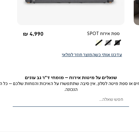
החל מ-
ספת אירוח SPOT
4,990 ₪
אפור
אפור
בז'
כהה
בהיר
עדכנו אותי כשהמוצר חוזר למלאי
שואלים
על מיטות אירוח
–
מומחי
ד"ר
גב
עונים
 או ספת מיטה לסלון, אין סיבה שתתפשרו על האיכות והנוחות שלכם – כל
ה
הנכונה.