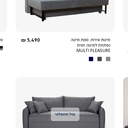
מהירה
5.0
star
rating
החל מ-
מיטת אירוח, ספת מיטה
5,490 ₪
ספה
נפתחת למיטה זוגית
אפ
MULTI PLEASURE
שח
אפור
אפור
כחול
כהה
כהה
צפייה
מהירה