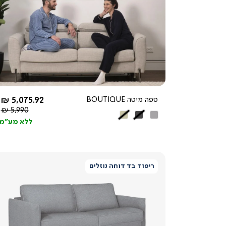
צפייה
מהירה
החל מ-
ספה מיטה BOUTIQUE
5,075.92 ₪
מחיר
5,990 ₪
אפור
אפור
בז’
רגיל
ללא מע"מ
בהיר
כהה
אפרפר
ריפוד בד דוחה נוזלים
צפייה