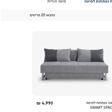
 נפתחות למיטה
מיטה יהודית
נמצאו 20 פריטים
 עם
מכת
יצים
.
ון
צפייה
ולל
מהירה
ים
זדמן
החל מ-
ה נפתחת למיטה
4,990 ₪
SMART SPA