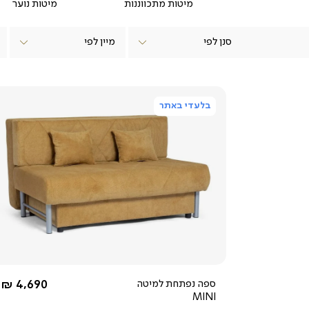
מיטות מתכווננות
מיטות נוער
סנן לפי
תתקדמ
ספת א
בלעדי באתר
בזכות 
מבו
הפתי
צפייה
הספות 
מהירה
את מ
אם הספה
החל מ-
ספה נפתחת למיטה
4,690 ₪
MINI