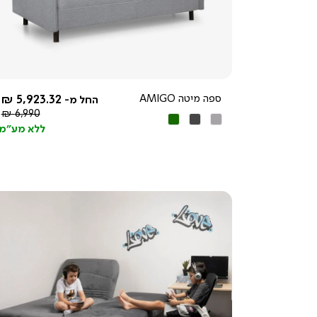
מהירה
5.0
star
rating
ספה מיטה AMIGO
5,923.32 ₪
החל מ-
מחיר
6,990 ₪
אפור
אפור
ירוק
רגיל
ללא מע"מ
בהיר
כהה
צפייה
מהירה