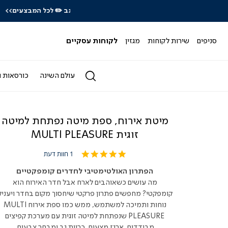
כל המבצעים>>
סניפים
שירות לקוחות
מגזין
לקוחות עסקיים
עולם השינה
כורסאות ו
מיטת אירוח, ספת מיטה נפתחת למיטה
זוגית MULTI PLEASURE
5.0
1 חוות דעת
star
rating
הפתרון האולטימטיבי לחדרים קומפקטיים
מה עושים כשאוהבים לארח אבל חדר האירוח הוא
קומפקטי? מחפשים פתרון פרקטי שיחסוך מקום בחדר ויעניק
נוחות ותמיכה למשתמש, ממש כמו ספת אירוח MULTI
PLEASURE שנפתחת למיטה זוגית עם מערכת קפיצים
מבודדים, ארגז מצעים, כריות גב ומבחר צבעים.