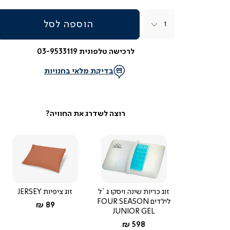
כמות
הוספה לסל
לרכישה טלפונית 03-9533119
בדיקת מלאי בחנויות
זוג כריות שינה ויסקו ג`ל
זוג ציפיות JERSEY
לילדים FOUR SEASON
החל מ-
89 ₪
JUNIOR GEL
החל מ-
598 ₪