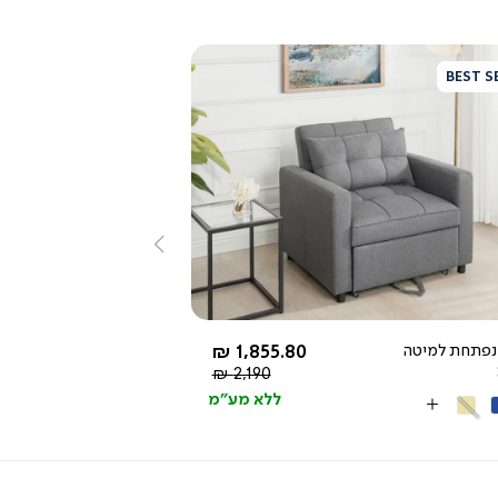
BEST S
צפייה
מהירה
שמאלה
3.9
star
rating
החל מ-
נפתחת למיטה
1,855.80 ₪
מחיר
2,190 ₪
רגיל
ללא מע"מ
ול
קרם
More
Colors