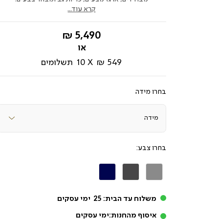
קרא עוד...
החל
5,490 ₪
מ-
549 ₪
10
תשלומים
מידה
צבע
אפור
אפור
כחול
כהה
כהה
משלוח עד הבית:
25
ימי עסקים
איסוף מהחנות:
ימי עסקים