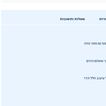
רות
שאלות ותשובות
בגוף. גם ספה נוחה
קה כך שאתם נהנים
 עיצוב חלל חדר