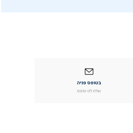
|
בטופס
פניה
|
בטופס פניה
עמוד
מוצר
שלח לנו טופס
צור
קשר
(54)