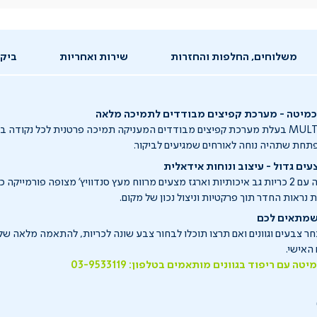
משלוחים, החלפות והחזרות
שירות ואחריות
ביקו
 כמיטה - מערכת קפיצים מבודדים לתמיכה מלאה
ספת MULTI PLEASURE בעלת מערכת קפיצים מבודדים המעניקה תמיכה פרטנית לכל נקודה 
נפתחת שתהיה נוחה לאורחים שמגיעים לביקור.
עים גדול - עיצוב ונוחות אידאלית
מיטת האירוח מגיעה עם 2 כריות גב איכותיות וארגז מצעים מרווח מעץ סנדוויץ' מצופה פורמיי
נראות החדר תוך פרקטיות וניצול נכון של מקום.
שמתאים לכם
 צבעים וגוונים ואם תרצו תוכלו לבחור צבע שונה לכריות, להתאמה מלאה של
האישי.
ה עם ריפוד בגוונים מותאמים בטלפון: 03-9533119