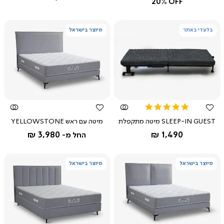
20% OFF
בלעדי באתר
מיוצר בישראל
צפייה
צפייה
מהירה
מהירה
5.0
star
SLEEP-IN GUEST מיטה מתקפלת
מיטה עם ראש YELLOWSTONE
rating
החל מ-
אפור
3,980 ₪
1,490 ₪
החל מ-
שחור
מיוצר בישראל
מיוצר בישראל
צפייה
צפייה
מהירה
מהירה