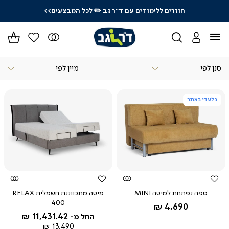
|
לרכישה טלפונית: 03-9533119
סל
מו
-
הד
(164)
עולם
סנן לפי
השינה
דף
הבית
דף
עולם
בלעדי באתר
הבית
השינה
עולם
השינה
צפייה
צפייה
מהירה
מהירה
ספה נפתחת למיטה MINI
מיטה מתכווננת חשמלית RELAX
400
החל מ-
4,690 ₪
11,431.42 ₪
החל מ-
מחיר
13,490 ₪