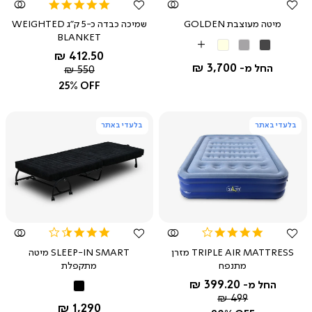
5.0
star
מיטה מעוצבת GOLDEN
שמיכה כבדה כ-5 ק"ג WEIGHTED
rating
BLANKET
אפור
אפור
בז'
More
החל מ-
412.50 ₪
כהה
בהיר
Colors
3,700 ₪
החל מ-
מחיר
550 ₪
רגיל
25% OFF
בלעדי באתר
בלעדי באתר
צפייה
צפייה
מהירה
מהירה
3.3
4.0
star
star
TRIPLE AIR MATTRESS מזרן
SLEEP-IN SMART מיטה
rating
rating
מתנפח
מתקפלת
399.20 ₪
החל מ-
שחור
מחיר
499 ₪
החל מ-
1,290 ₪
רגיל