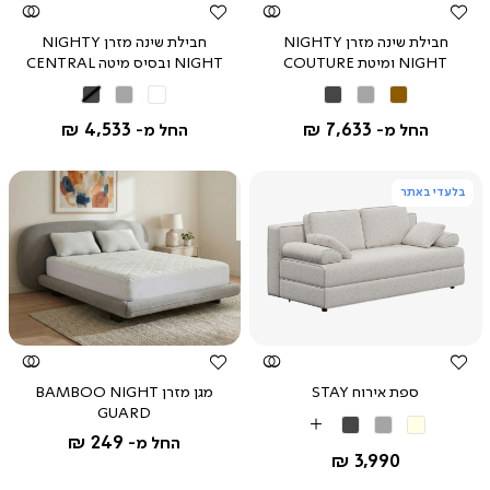
חבילת שינה מזרן NIGHTY
חבילת שינה מזרן NIGHTY
NIGHT ומיטת COUTURE
NIGHT ובסיס מיטה CENTRAL
חמרה
אפור
אפור
אפור
אפור
בהיר
כהה
בהיר
כהה
4,533 ₪
7,633 ₪
החל מ-
החל מ-
בלעדי באתר
צפייה
צפייה
מהירה
מהירה
ספת אירוח STAY
מגן מזרן BAMBOO NIGHT
GUARD
בז'
אפור
אפור
More
249 ₪
החל מ-
בהיר
כהה
Colors
החל מ-
3,990 ₪