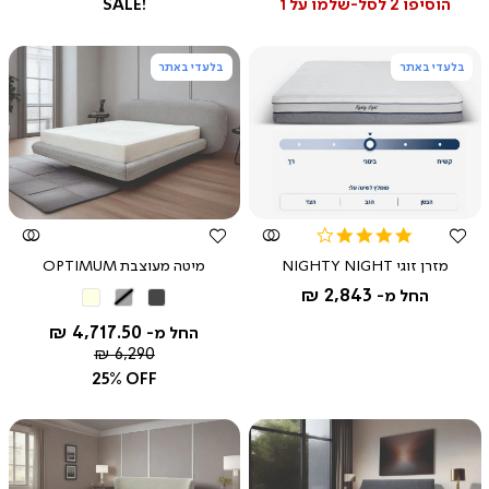
רגיל
הוסיפו 2 לסל-שלמו על 1
SALE!
בלעדי באתר
בלעדי באתר
צפייה
צפייה
מהירה
מהירה
4.0
star
מזרן זוגי NIGHTY NIGHT
מיטה מעוצבת OPTIMUM
rating
2,843 ₪
החל מ-
אפור
אפור
בז'
כהה
בהיר
4,717.50 ₪
החל מ-
מחיר
6,290 ₪
רגיל
25% OFF