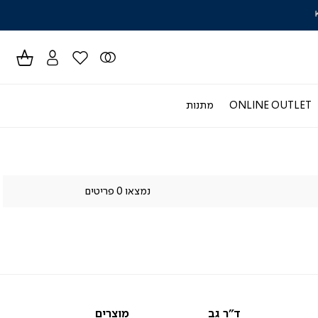
חוזרים ללימוד
ידר
גים
ר
ONLINE OUTLET
מתנות
נמצאו 0 פריטים
ד"ר
מוצרים
ד"ר גב
מוצרים