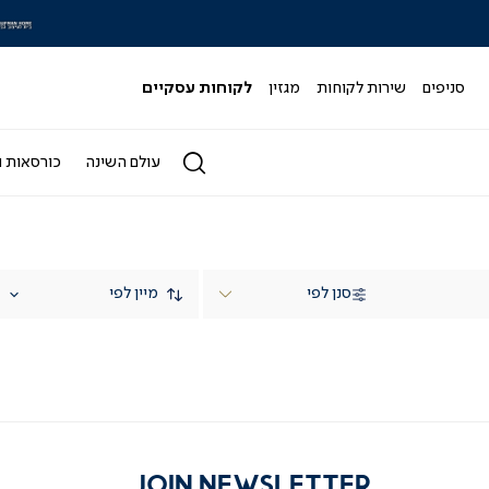
|
|
סלייד
ס
מותגי
מ
-
-
סניפים
שירות לקוחות
מגזין
לקוחות עסקיים
הדר
ה
4)
(164)
עולם השינה
כורסאות ו
סנן לפי
JOIN NEWSLETTER