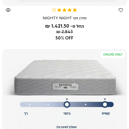
דף
עולם
4.0
הבית
השינה
star
עולם
מזרנים
מזרן זוגי NIGHTY NIGHT
rating
השינה
מזרנים
מזרנים
1,421.50 ₪
זוגיים
החל מ-
מזרנים
ONLINE
מחיר
2,843 ₪
זוגיים
ONLY
רגיל
50% OFF
ONLINE
ONLY
ONLINE ONLY
צפייה
מהירה