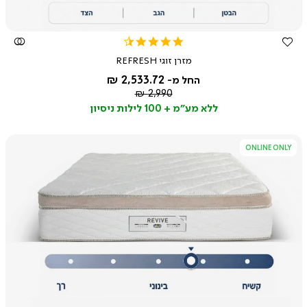
4.3
star
מזרן זוגי REFRESH
rating
2,533.72 ₪
החל מ-
מחיר
2,990 ₪
רגיל
ללא מע"מ + 100 לילות ניסיון
ONLINE ONLY
צפייה
מהירה