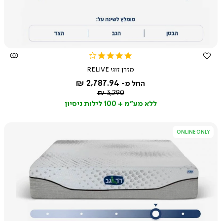
3.9
star
מזרן זוגי RELIVE
rating
2,787.94 ₪
החל מ-
מחיר
3,290 ₪
רגיל
ללא מע"מ + 100 לילות ניסיון
ONLINE ONLY
צפייה