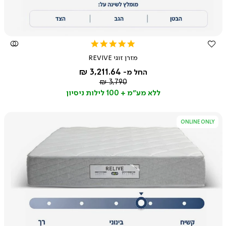
4.8
star
מזרן זוגי REVIVE
rating
3,211.64 ₪
החל מ-
מחיר
3,790 ₪
רגיל
ללא מע"מ + 100 לילות ניסיון
ONLINE ONLY
צפייה
מהירה