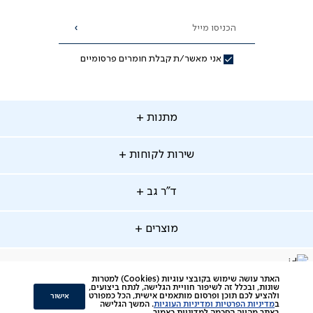
הכניסו מייל
הרשמה
אני מאשר/ת קבלת חומרים פרסומיים
תנות
מתנות
ירות
שירות לקוחות
קוחות
מתנות לאמא
מתנות לאבא
"ר
ד"ר גב
ב
החלפות והחזרות
מתנות מקוריות
תשלומים
וצרים
מוצרים
סניפים
משלוחים
אודות
סרטוני הרכבה
מזרנים
דרושים
ביטול עיסקה
facebook
דברו
Instagram
האתר עושה שימוש בקובצי עוגיות (Cookies) למטרות
מיטות
תקנון
שונות, ובכלל זה לשיפור חוויית הגלישה, לנתח ביצועים,
תקנון מועדון לקוחות
איתנו
אישור
ולהציע לכם תוכן ופרסום מותאמים אישית, הכל כמפורט
ב
מדיניות הפרטיות ומדיניות העוגיות
. המשך הגלישה
סלונים
צור קשר
תקנון הטבת ימי ניסיון והרחבת אחריות