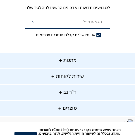
למבצעים חדשות ועדכונים הרשמו לניוזלטר שלנו
הכניסו מייל
הרשמה
אני מאשר/ת קבלת חומרים פרסומיים
תנות
מתנות
ירות
שירות לקוחות
קוחות
מתנות לאמא
מתנות לאבא
"ר
ד"ר גב
ב
החלפות והחזרות
מתנות מקוריות
תשלומים
וצרים
מוצרים
סניפים
משלוחים
אודות
סרטוני הרכבה
מזרנים
דרושים
ביטול עיסקה
facebook
דברו
Instagram
האתר עושה שימוש בקובצי עוגיות (Cookies) למטרות
מיטות
תקנון
שונות, ובכלל זה לשיפור חוויית הגלישה, לנתח ביצועים,
תקנון מועדון לקוחות