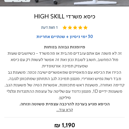
כיסא משרדי HIGH SKILL
5.0
1 חוות דעת
star
rating
30 ימי ניסיון + שנתיים אחריות
מיומנות גבוהה בנוחות
זה לא משנה אם אתם עובדים מהבית או מהמשרד - כשיושבים שעות
מול המחשב, חשוב לשבת נכון ואת זה אפשר לעשות רק עם כיסא
שמעניק תמיכה אורטופדית.
הכירו את הכיסא עם המאפיינים שמאפשרים ישיבה נכונה: משענת גב
מבד רשת גמיש ואוורירי, מנגנון תמיכה לגב התחתון שמתכוונן לגובה,
קדימה ואחורה, משענת ראש מתכווננת, אפשרות הטיה של משענת הגב,
משענות ידיים 1D, מנגנון נדנוד עם שליטה על עוצמת ההתנגדות וגלגלי
סיליקון.
הכיסא מגיע בערכה להרכבה עצמית פשוטה ונוחה.
קרא עוד...
החל
1,190 ₪