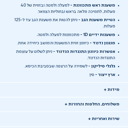
משענת ראש מתכווננת -
למעלה ולמטה ובזווית של 40
מעלות, לתמיכה מלאה בראש ובחוליות הצוואר.
הטיית משענת הגב -
ניתן להטות את משענת הגב עד ל-125
מעלות.
משענות ידיים 1D -
מתכווננות למעלה ולמטה.
מנגנון נדנוד -
כיוונון זווית המשענת והמושב כיחידה אחת.
אפשרות כיוונון התנגדות הנדנוד -
ניתן לשלוט על עוצמת
התנגדות הנדנוד.
גלגלי סיליקון -
לשמירה על הרצפה שבסביבת הכיסא.
ארץ ייצור -
סין
מידות
משלוחים, החלפות והחזרות
שירות ואחריות