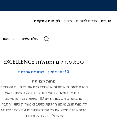
|
|
|
|
|
ידר
סליידר
סליידר
סליידר
סליידר
סליידר
גים
מותגים
מותגים
מותגים
מותגים
מותגים
-
-
-
-
-
סניפים
שירות לקוחות
מגזין
לקוחות עסקיים
הדר
הדר
הדר
הדר
הדר
(164)
(164)
(164)
(164)
(164)
עולם השינה
כורסאות ו
כיסא מנהלים ומנהלות EXCELLENCE
30 ימי ניסיון + שנתיים אחריות
נוחות מצויינת
הוא מרשים, הוא נוח והוא ישדרג לכם את כל חווית העבודה,
בבית או במשרד. כיסא מנהלים הכולל משענת ראש
מתכווננת, משענות ידיים 1D, משענת גב המתאימה
לקימורי הגב, מנגנון החלקת מושב ואפשרות כיוונון הגובה.
הכיסא הזה מציע את כל הטוב שבנוחות עם עיצוב אלגנטי
שישתלב בכל חלל עבודה.