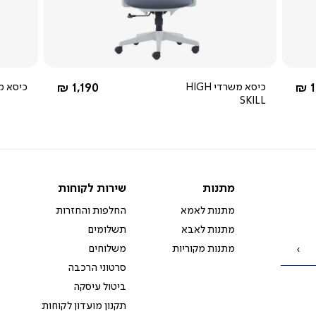
5.0
star
rating
שחור
מ-
החל מ-
1
כיסא משרדי HIGH
1,190 ₪
כיסא משרד
אפור
SKILL
מתנות
שירות
מתנות
שירות לקוחות
לקוחות
מתנות לאמא
החלפות והחזרות
מתנות לאבא
תשלומים
מתנות מקוריות
משלוחים
הרשמה
סרטוני הרכבה
ביטול עיסקה
תקנון מועדון לקוחות