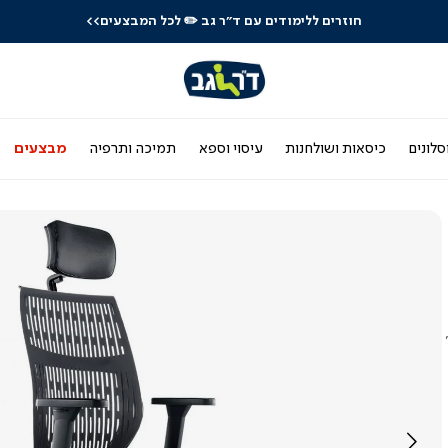
חוזרים ללימודים עם ד"ר גב
✏️ לכל המבצעים>>
סלונים
כיסאות ושולחנות
עיסוי וספא
תמיכה ותרפיה
מבצעים