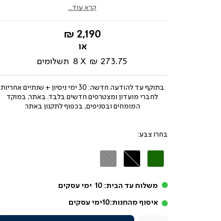
קרא עוד...
החל
2,190 ₪
מ-
273.75 ₪
8
תשלומים
בתוקף עד
להודעה חדשה: 30 ימי ניסיון + שנתיים אחריות
לחברי מועדון ומצטרפים חדשים בלבד. באתר, במוקד
המומחים ובסניפים, בכפוף לתקנון באתר.
צבע
ירוק
שחור
אפור
משלוח עד הבית:
10
ימי עסקים
איסוף מהחנות:
10
ימי עסקים
כמות