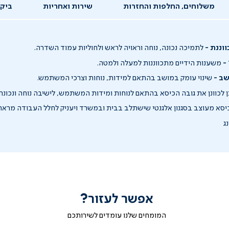
משלוחים, החלפות והחזרות
שירות ואחריות
ביקו
ננת -
לתמיכה נכונה, נוחה וראויה לראש ולחוליות עמוד השדרה.
משענות הידיים מתכווננות למעלה ולמטה.
שב -
שינוי עומק במושב בהתאם למידות, נוחות וצרכי המשתמש.
 לכוונן את גובה הכיסא בהתאם לנוחות ומידות המשתמש, לישיבה נוחה ונכונה.
סא מעוצב בסגנון אלגנטי שישתלב בבית ובמשרד ויעניק לחלל העבודה מראה
נג
אפשר לעזור?
המומחים שלנו עומדים לשירותכם