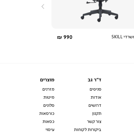
שמאלה
4.0
star
rating
אפור
החל מ-
י SKILL
990 ₪
ד"ר
מוצרים
ד"ר גב
מוצרים
גב
סניפים
מזרנים
אודות
מיטות
דרושים
סלונים
תקנון
כורסאות
צור קשר
כסאות
ביקורות לקוחות
עיסוי