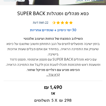
כסא מנהלים ומנהלות SUPER BACK
4.4
22 חוות דעת
star
rating
30 ימי ניסיון + שנתיים אחריות
השילוב המנצח של נוחות ועיצוב אלגנטי
בזמן ישיבה מופעלים לחצים על הגב התחתון וחשוב שתשבו על כיסא
שיעניק את התמיכה הראויה, במיוחד אם אתם מבלים שעות ארוכות
בישיבה.
עם כיסא מנהלים SUPER BACK עם מנגנון ארגונומי, מנגנון נדנוד
ומשענת ראש מתכווננת תוכלו לשבת נכון ולקבל את התמיכה הראויה.
הכיסא מגיע עם רגליים מניקל שחור.
קרא עוד...
החל
1,490 ₪
מ-
298 ₪
5
תשלומים