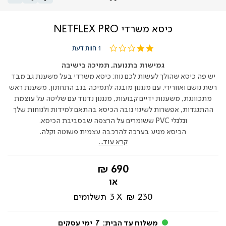
כיסא משרדי NETFLEX PRO
2.0
1 חוות דעת
star
rating
גמישות בתנועה, תמיכה בישיבה
יש פה כיסא שהולך לעשות לכם נוח: כיסא משרדי בעל משענת גב מבד
רשת נושם ואוורירי, עם מנגנון מובנה לתמיכה בגב התחתון, משענת ראש
מתכווננת, משענות ידיים קבועות, מנגנון נדנוד עם שליטה על עוצמת
ההתנגדות, אפשרות לשינוי גובה הכיסא בהתאם למידות ולנוחות שלך
וגלגלי PVC ששומרים על הרצפה שבסביבת הכיסא.
הכיסא מגיע בערכה להרכבה עצמית פשוטה וקלה.
קרא עוד...
החל
690 ₪
מ-
230 ₪
3
תשלומים
משלוח עד הבית:
7
ימי עסקים