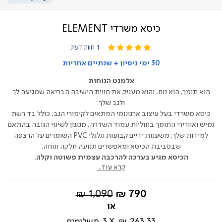
כיסא משרדי ELEMENT
5.0
1 חוות דעת
star
rating
30 ימי ניסיון + שנתיים אחריות
אלמנט הנוחות
הוא תומך, הוא נוח, והוא מעניק את חווית הישיבה הבריאה שמגיעה לך
ולגב שלך:
כיסא משרדי בעל עיצוב ארגונומי המתאים לקימורי הגב, כולל בד רשת
גמיש ואוורירי התומך בחוליות עמוד השדרה, מנגנון לשינוי הגובה בהתאם
למידות שלך, משענות ידיים קבועות וגלגלי PVC השומרים על הרצפה
שבסביבת הכיסא ומאפשרים תנועה חלקה ונוחה.
הכיסא מגיע בערכה להרכבה עצמית פשוטה וקלה.
קרא עוד...
החל
מחיר
1,090 ₪
790 ₪
מ-
רגיל
263.33 ₪
3
תשלומים