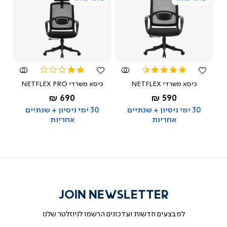
צפייה
צפייה
מהירה
מהירה
2.0
4.5
star
star
כיסא משרדי NETFLEX
כיסא משרדי NETFLEX PRO
rating
rating
החל מ-
החל מ-
690 ₪
590 ₪
שחור
שחור
30 ימי ניסיון + שנתיים
30 ימי ניסיון + שנתיים
אחריות
אחריות
JOIN NEWSLETTER
למבצעים חדשות ועדכונים הרשמו לניוזלטר שלנו