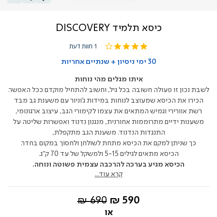
כיסא תלמיד DISCOVERY
4.0
1 חוות דעת
star
rating
30 ימי ניסיון + שנתיים אחריות
איתו מגלים מהי נוחות
לשבת נכון זו פעולה חשובה בכל גיל, וחשוב להתחיל מוקדם ככל האפשר.
הכירו את הכיסא שמעוצב לנוחות במידות ג'וניור עם משענת גב מבד
רשת אוורירי וגמיש המתאים את עצמו לקימורי הגב, עיצוב ארגונומי,
משענות ידיים מתרוממות אחורנית, מנגנון נדנוד ואפשרות שליטה על
התנגדות הנדנוד. משענת הגב מתקפלת,
כך שניתן למקם את הכיסא מתחת לשולחן ולחסוך במקום בחדר.
הכיסא מתאים לגילים 5-15 ולמשקל של עד 70 ק"ג.
הכיסא מגיע בערכה להרכבה עצמית פשוטה ונוחה.
קרא עוד...
החל
מחיר
690 ₪
590 ₪
מ-
רגיל