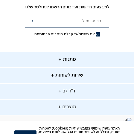
למבצעים חדשות ועדכונים הרשמו לניוזלטר שלנו
הכניסו מייל
הרשמה
אני מאשר/ת קבלת חומרים פרסומיים
תנות
מתנות
ירות
שירות לקוחות
קוחות
מתנות לאמא
מתנות לאבא
"ר
ד"ר גב
ב
החלפות והחזרות
מתנות מקוריות
תשלומים
וצרים
מוצרים
סניפים
משלוחים
אודות
סרטוני הרכבה
מזרנים
דרושים
ביטול עיסקה
facebook
דברו
Instagram
האתר עושה שימוש בקובצי עוגיות (Cookies) למטרות
מיטות
תקנון
שונות, ובכלל זה לשיפור חוויית הגלישה, לנתח ביצועים,
תקנון מועדון לקוחות