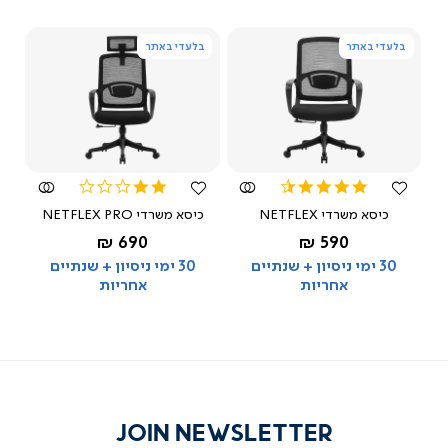
בלעדי באתר
בלעדי באתר
צפייה
צפייה
מהירה
מהירה
2.0
4.5
star
star
כיסא משרדי NETFLEX
כיסא משרדי NETFLEX PRO
rating
rating
החל מ-
החל מ-
690 ₪
590 ₪
שחור
שחור
30 ימי ניסיון + שנתיים
30 ימי ניסיון + שנתיים
אחריות
אחריות
JOIN NEWSLETTER