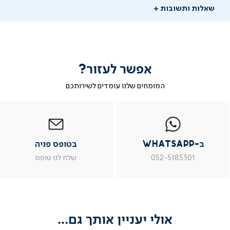
שאלות ותשובות
אפשר לעזור?
המומחים שלנו עומדים לשירותכם
-
|
|
בטופס
|
-
WhatsAp
ב-
פניה
בטופס
בטופס
whatsap
whatsapp
פניה
פניה
יש לך שאלה?
|
|
|
ב-WhatsApp
בטופס פניה
מוד
עמוד
עמוד
עמוד
מוזמנים לשאול אותנו שאלות ונשמח לתת מענה
וצר
מוצר
מוצר
מוצר
052-5185301
שלח לנו טופס
ור
צור
צור
צור
שאלו שאלה
שר
קשר
קשר
קשר
(54)
(54)
(54)
(54
אולי יעניין אותך גם...