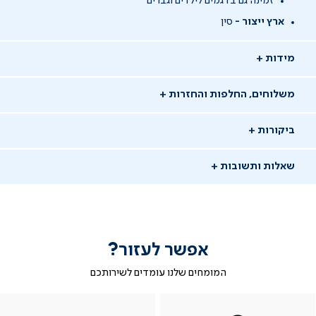
זמינה גם בדגמים לילדים וגברים
ארץ ייצור -
סין
מידות
משלוחים, החלפות והחזרות
ביקורות
שאלות ותשובות
אפשר לעזור?
שאלו שאלה
המומחים שלנו עומדים לשירותכם
-
|
|
בטופס
|
-
WhatsAp
ב-
פניה
בטופס
בטופס