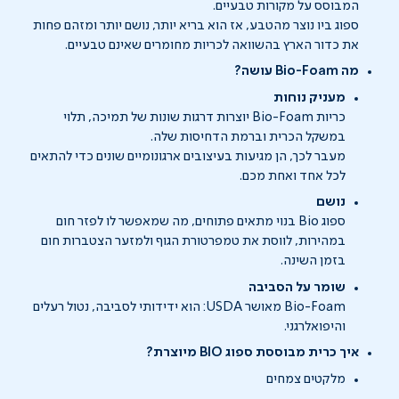
המבוסס על מקורות טבעיים.
ספוג ביו נוצר מהטבע, אז הוא בריא יותר, נושם יותר ומזהם פחות
את כדור הארץ בהשוואה לכריות מחומרים שאינם טבעיים.
מה Bio-Foam עושה?
מעניק נוחות
כריות Bio-Foam יוצרות דרגות שונות של תמיכה, תלוי
במשקל הכרית וברמת הדחיסות שלה.
מעבר לכך, הן מגיעות בעיצובים ארגונומיים שונים כדי להתאים
לכל אחד ואחת מכם.
נושם
ספוג Bio בנוי מתאים פתוחים, מה שמאפשר לו לפזר חום
במהירות, לווסת את טמפרטורת הגוף ולמזער הצטברות חום
בזמן השינה.
שומר על הסביבה
Bio-Foam מאושר USDA: הוא ידידותי לסביבה, נטול רעלים
והיפואלרגני.
איך כרית מבוססת ספוג BIO מיוצרת?
מלקטים צמחים