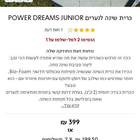
כרית שינה לנערים POWER DREAMS JUNIOR
4.0
1 חוות דעת
star
rating
הוסיפו 2 לסל-שלמו על 1
נוחות זאת החוזקה שלה
ככה זה מרגיש כשכרית עושה את מה שהיא אמורה לעשות הכי טוב:
ליצור סביבת שינה נוחה.
הכירו את כרית השינה שעשויה מפיתוח טכנולוגי חדשני: Bio-Foam,
חומר שמרגיש כמו שילוב של ויסקו ולטקס עם יתרונות איוורור וגם - הוא
טבעי!
הכרית כבדה יחסית (2 ק"ג), בעלת דרגת קושי בינונית ומתאימה לנערים
שאוהבים לישון בכל תנוחות השינה.
קרא עוד...
החל
399 ₪
מ-
199.50 ₪
2
תשלומים