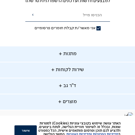
למבצעים חדשות ועדכונים הרשמו לניוזלטר שלנו
הכניסו מייל
הרשמה
אני מאשר/ת קבלת חומרים פרסומיים
תנות
מתנות
ירות
שירות לקוחות
קוחות
מתנות לאמא
מתנות לאבא
"ר
ד"ר גב
ב
החלפות והחזרות
מתנות מקוריות
תשלומים
וצרים
מוצרים
סניפים
משלוחים
אודות
סרטוני הרכבה
מזרנים
דרושים
ביטול עיסקה
facebook
דברו
Instagram
האתר עושה שימוש בקובצי עוגיות (Cookies) למטרות
מיטות
תקנון
תקנון מועדון לקוחות
שונות, ובכלל זה לשיפור חוויית הגלישה, לנתח ביצועים,
איתנו
אישור
ולהציע לכם תוכן ופרסום מותאמים אישית, הכל כמפורט
ב
מדיניות הפרטיות ומדיניות העוגיות
. המשך הגלישה
סלונים