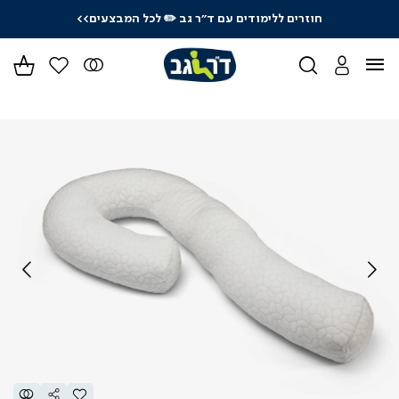
חוזרים ללימודים עם ד"ר גב
✏️ לכל המבצעים>>
ידר
גים
ר