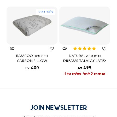
מאת ד"ר גב
בלעדי באתר
צפייה
צפייה
מהירה
מהירה
5.0
star
כרית שינה NATURAL
כרית שינה BAMBOO
rating
CARBON PILLOW
DREAMS TALALAY LATEX
החל מ-
החל מ-
400 ₪
499 ₪
לבן
הוסיפו 2 לסל-שלמו על 1
JOIN NEWSLETTER