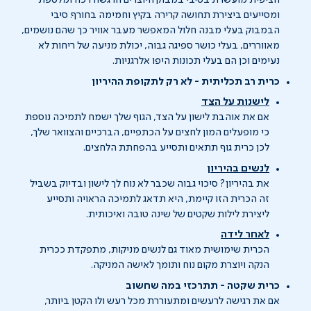
הציפית מועשרת בסיבי במבוק היוצרים הרגשה רכה ומלטפת
ומסייעים ביצירת תחושה קרירה בקיץ וחמימה בחורף. סיבי
הבמבוק בעלי מבנה חלול המאפשר מעבר אוויר כך שהם נושמים,
מאווררים, בעלי כושר ספיגה גבוה, יכולת מניעה של ריחות לא
נעימים וכן הם בעלי תכונות היפו אלרגניות.
כרית רב תכליתית - לא רק לתקופת ההיריון
לישנות על הצד
אם את אוהבת לישון על הצד, הגוף שלך ישמח לתמיכה נוספת
כי מופעלים המון לחצים על הכתפיים, הברכיים והצוואר שלך,
לכן כרית גוף תתאים ותסייע בהפחתת הלחצים.
לנשים בהיריון
את בהיריון? סיכוי גבוה שכבר לא נוח לך לישון ובדיוק בשביל
זה הכרית הזו קיימת, היא תדאג לתמיכה הראויה ותסייע
ליצירת לילות שקטים של שינה טובה ואיכותית.
לאחר לידה
הכרית שימושית מאוד גם לנשים מניקות, מתפקדת ככרית
הנקה ויוצרת מקום נוח ותומך לאישה המניקה.
כרית שקטה - תתרכזי במה שחשוב
אם את רגישה לרעשים ומתעוררת מכל רעש ולו הקטן ביותר,