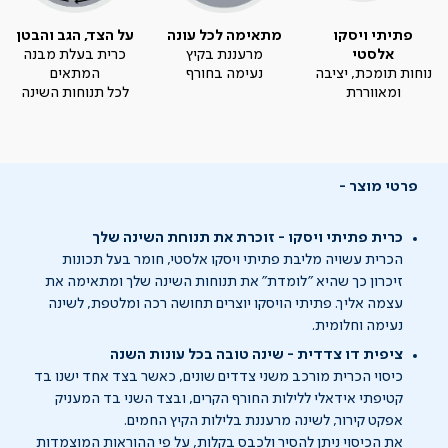
פתיתי ויסקו
מתאימה לכל עונה
על הצד, הגב והבטן
אלסטי
מרעננת בקיץ
כרית בעלת מבנה
נוחות תומכת, יציבה
נעימה בחורף
המתאים
ומאווררת
לכל תנוחות השינה
פרטי מוצר
כרית פתיתי ויסקו - זוכרת את תנוחת השינה שלך
הכרית עשויה מליבת פתיתי ויסקו אלסטי, חומר בעל תכונות
זיכרון כך שהיא "לומדת" את תנוחות השינה שלך ומתאימה את
עצמה אליך. פתיתי הויסקו יוצרים תחושה רכה ומלטפת, לשינה
נעימה וחלומית.
ציפית דו צדדית - שינה טובה בכל עונות השנה
כיסוי הכרית מורכב משני צדדים שונים, כאשר בצד אחד ישנו בד
קטיפתי אידאלי ללילות החורף הקרים, ובצד השני בד המעניק
אפקט קירור, לשינה מרעננת בלילות הקיץ החמים.
את הכיסוי ניתן להסיר ולכבס בקלות, על פי ההוראות המוצמדות