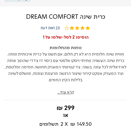
כרית שינה DREAM COMFORT
3.8
23 חוות דעת
star
rating
הוסיפו 2 לסל-שלמו על 1
נוחות מהחלומות
חווית שינה חלומית היא לא רק חלום, אם תשנו על כרית איכותית ונוחה.
כרית שינה העשויה פתיתי ויסקו אלסטי עם כיסוי דו צדדי שהופך אותה
לאידאלית לכל עונה בשנה: צד קטיפתי המעניק תחושה חמימה ומלטפת,
וצד המעניק אפקט קירור שיצור הרגשה מרעננת וצוננת, מושלם לשינה
בלילות הקיץ החמים.
קרא עוד...
החל
299 ₪
מ-
149.50 ₪
2
תשלומים