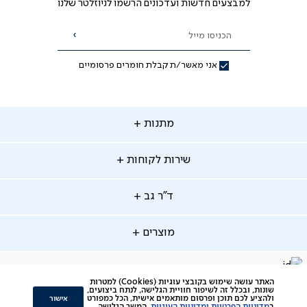
למבצעים חדשות ועדכונים הרשמו לניוזלטר שלנו
הכניסו מייל
הרשמה
אני מאשר/ת קבלת חומרים פרסומיים
תנות
מתנות
ירות
שירות לקוחות
קוחות
מתנות לאמא
מתנות לאבא
"ר
ד"ר גב
ב
החלפות והחזרות
מתנות מקוריות
תשלומים
וצרים
מוצרים
סניפים
משלוחים
אודות
סרטוני הרכבה
מזרנים
דרושים
ביטול עיסקה
facebook
דברו
Instagram
האתר עושה שימוש בקובצי עוגיות (Cookies) למטרות
מיטות
תקנון
תקנון מועדון לקוחות
שונות, ובכלל זה לשיפור חוויית הגלישה, לנתח ביצועים,
איתנו
אישור
ולהציע לכם תוכן ופרסום מותאמים אישית, הכל כמפורט