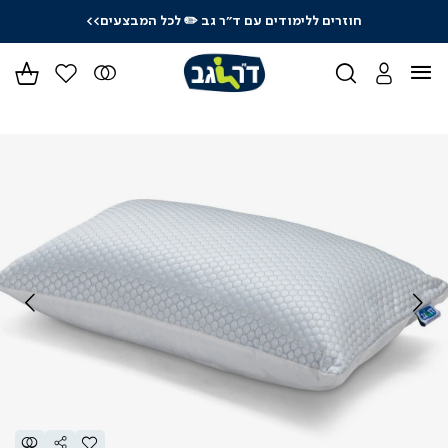
חוזרים ללימודים עם ד"ר גב
✏️ לכל המבצעים>>
ידר
גים
ר