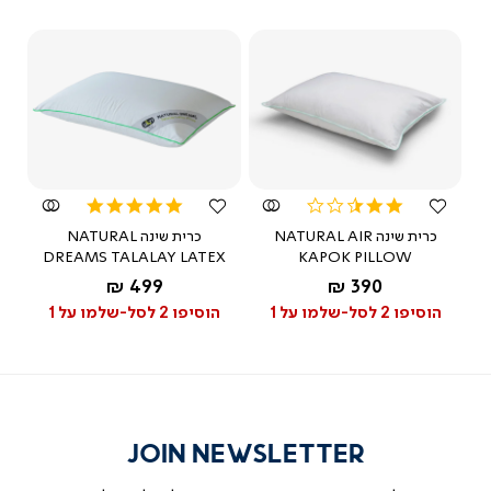
ניתן לשלם באתר באמצעות כרטיס אשראי / 
כרטיס נטען חבר (צהוב/ירוק)
מאת ד"ר גב
צפייה
צפייה
מהירה
מהירה
5.0
2.5
star
star
כרית שינה NATURAL AIR
כרית שינה NATURAL
rating
rating
DREAMS TALALAY LATEX
KAPOK PILLOW
החל מ-
החל מ-
499 ₪
390 ₪
לבן
הוסיפו 2 לסל-שלמו על 1
הוסיפו 2 לסל-שלמו על 1
JOIN NEWSLETTER