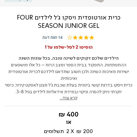
כרית אורטופדית ויסקו ג'ל לילדים FOUR
SEASON JUNIOR GEL
3.9
14 חוות דעת
star
rating
הוסיפו 2 לסל-שלמו על 1
הילדים שלכם זקוקים לשינה טובה, בכל עונות השנה
ההתפתחות, התפקוד בבית הספר ומצב הרוח – כל אלו מושפעים
ישירות מאיכות השינה ולכן חשוב שתדאגו לילדכם לכרית אורטופדית
ואיכותית.
כרית ויסקו בדרגת קושי בינונית בעלת שכבת ג'ל מצנן לאפקט קירור, כיסוי
יוקרתי ניתן להסרה וניקוי ובמידת אידאליות לילדים בגיל 3-8.
קרא עוד...
החל
400 ₪
מ-
200 ₪
2
תשלומים