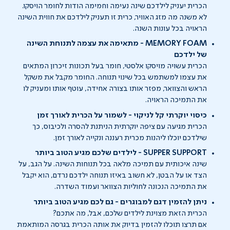
הכרית יעניק לילדכם שינה נעימה וחמימה הודות לחומר הויסקו.
לא משנה מה מזג האוויר, כרית זו תעניק לילדכם את חווית השינה
הראויה בכל עונות השנה.
MEMORY FOAM - מתאימה את עצמה לתנוחת השינה
של ילדכם
הכרית עשויה מויסקו אלסטי, חומר בעל תכונות זיכרון המתאים
את עצמו למשתמש בכל שינוי תנוחה. החומר מקבל את משקל
הראש והצוואר, מפזר אותו בצורה אחידה, עוטף אותו ומעניק לו
את התמיכה הראויה.
כיסוי יוקרתי קל לניקוי - לשמור על הכרית לאורך זמן
הכרית מגיעה עם ציפה יוקרתית הניתנת להסרה ולכיבוס, כך
שילדכם יוכלו ליהנות מכרית רעננה ונקייה לאורך זמן.
SUPPER SUPPORT - לילדים שלכם מגיע הטוב ביותר
שינה איכותית עם תמיכה מלאה בכל תנוחות השינה. על הגב, על
הצד או על הבטן, לא חשוב באיזו תנוחה ילדכם נרדם, הוא יקבל
את התמיכה הנכונה לחוליות הצוואר ועמוד השדרה.
ניתן להזמין דגם למבוגרים - גם לכם מגיע הטוב ביותר
הכרית הזאת מצוינת לילדים שלכם, אבל, מה אתכם?
אם תרצו תוכלו להזמין בדיוק את אותה הכרית בגרסה המותאמת