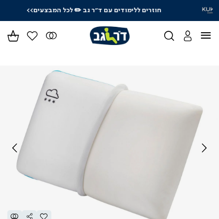
חוזרים ללימודים עם ד"ר גב
✏️ לכל המבצעים>>
ידר
גים
ר