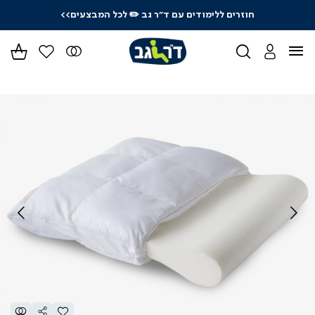
חוזרים ללימודים עם ד"ר גב
✏️ לכל המבצעים>>
ידר
גים
ר