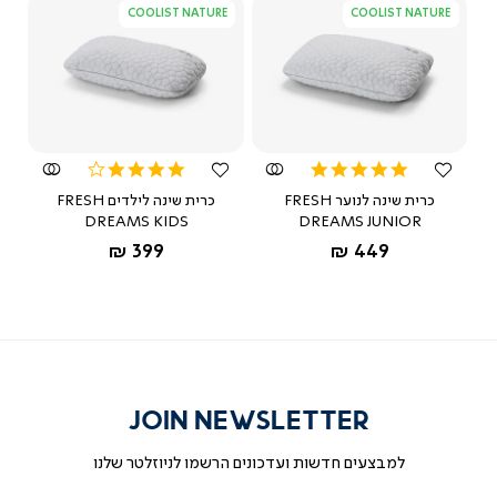
9533119 וישמח לסייע
COOLIST NATURE
COOLIST NATURE
מאת ד"ר גב
צפייה
צפייה
מהירה
מהירה
4.0
5.0
star
star
כרית שינה לנוער FRESH
כרית שינה לילדים FRESH
rating
rating
DREAMS KIDS
DREAMS JUNIOR
החל מ-
החל מ-
399 ₪
449 ₪
JOIN NEWSLETTER
למבצעים חדשות ועדכונים הרשמו לניוזלטר שלנו