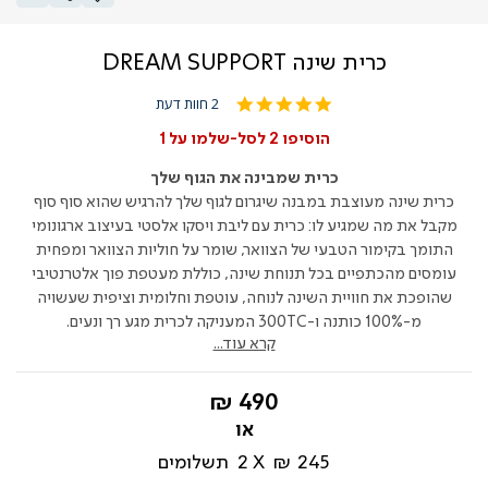
כרית שינה DREAM SUPPORT
5.0
2 חוות דעת
star
rating
הוסיפו 2 לסל-שלמו על 1
כרית שמבינה את הגוף שלך
כרית שינה מעוצבת במבנה שיגרום לגוף שלך להרגיש שהוא סוף סוף
מקבל את מה שמגיע לו: כרית עם ליבת ויסקו אלסטי בעיצוב ארגונומי
התומך בקימור הטבעי של הצוואר, שומר על חוליות הצוואר ומפחית
עומסים מהכתפיים בכל תנוחת שינה, כוללת מעטפת פוך אלטרנטיבי
שהופכת את חוויית השינה לנוחה, עוטפת וחלומית וציפית שעשויה
מ-100% כותנה ו-300TC המעניקה לכרית מגע רך ונעים.
קרא עוד...
החל
490 ₪
מ-
245 ₪
2
תשלומים