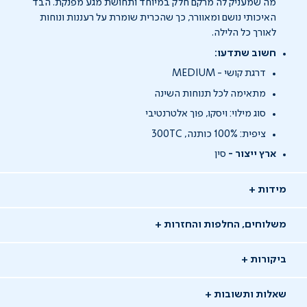
מה שמעניק לה מרקם חלק במיוחד ותחושת מגע מפנקת. הבד
האיכותי נושם ומאוורר, כך שהכרית שומרת על רעננות ונוחות
לאורך כל הלילה.
חשוב שתדעו:
דרגת קושי - MEDIUM
מתאימה לכל תנוחות השינה
סוג מילוי: ויסקו, פוך אלטרנטיבי
ציפית: 100% כותנה, 300TC
ארץ ייצור -
סין
מידות
משלוחים, החלפות והחזרות
ביקורות
שאלות ותשובות