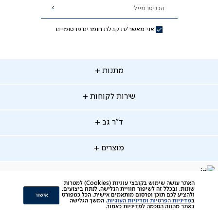
הכניסו מייל
הרשמה
אני מאשר/ת קבלת חומרים פרסומיים
תנות
מתנות
ירות
שירות לקוחות
קוחות
מתנות לאמא
מתנות לאבא
"ר
ד"ר גב
ב
החלפות והחזרות
מתנות מקוריות
תשלומים
וצרים
מוצרים
סניפים
משלוחים
אודות
סרטוני הרכבה
מזרנים
דרושים
ביטול עיסקה
facebook
דברו
Instagram
האתר עושה שימוש בקובצי עוגיות (Cookies) למטרות
מיטות
תקנון
תקנון מועדון לקוחות
שונות, ובכלל זה לשיפור חוויית הגלישה, לנתח ביצועים,
איתנו
אישור
ולהציע לכם תוכן ופרסום מותאמים אישית, הכל כמפורט
ב
מדיניות הפרטיות ומדיניות העוגיות
. המשך הגלישה
סלונים
צור קשר
תקנון הטבת ימי ניסיון והרחבת אחריות
ב-
באתר מהווה הסכמה למדיניות כאמור.
כורסאות
ביקורות לקוחות