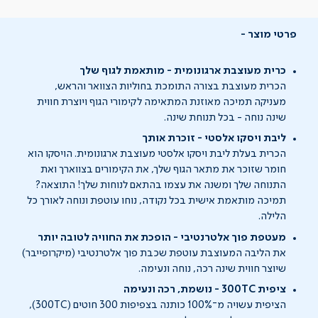
פרטי מוצר
כרית מעוצבת ארגונומית - מותאמת לגוף שלך
הכרית מעוצבת בצורה התומכת בחוליות הצוואר והראש,
מעניקה תמיכה מאוזנת המתאימה לקימורי הגוף ויוצרת חווית
שינה נוחה - בכל תנוחת שינה.
ליבת ויסקו אלסטי - זוכרת אותך
הכרית בעלת ליבת ויסקו אלסטי מעוצבת ארגונומית. הויסקו הוא
חומר שזוכר את מתאר הגוף שלך, את הקימורים בצווארך ואת
התנוחה שלך ומשנה את עצמו בהתאם לנוחות שלך! התוצאה?
תמיכה מותאמת אישית בכל נקודה, נוחו עוטפת ונוחה לאורך כל
הלילה.
מעטפת פוך אלטרנטיבי - הופכת את החוויה לטובה יותר
את הליבה המעוצבת עוטפת שכבת פוך אלטרנטיבי (מיקרופייבר)
שיוצר חווית שינה רכה, נוחה ונעימה.
ציפית 300TC - נושמת, רכה ונעימה
הציפית עשויה מ־100% כותנה בצפיפות 300 חוטים (300TC),