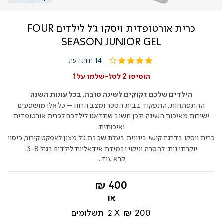
כרית אורטופדית ויסקו ג'ל לילדים FOUR
SEASON JUNIOR GEL
3.9
14 חוות דעת
star
rating
הוסיפו 2 לסל-שלמו על 1
הילדים שלכם זקוקים לשינה טובה, בכל עונות השנה
ההתפתחות, התפקוד בבית הספר ומצב הרוח – כל אלו מושפעים
ישירות מאיכות השינה ולכן חשוב שתדאגו לילדכם לכרית אורטופדית
ואיכותית.
כרית ויסקו בדרגת קושי בינונית בעלת שכבת ג'ל מצנן לאפקט קירור, כיסוי
יוקרתי ניתן להסרה וניקוי ובמידת אידאליות לילדים בגיל 3-8.
קרא עוד...
החל
400 ₪
מ-
200 ₪
2
תשלומים