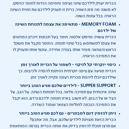
הכרית יעניק לילדכם שינה נעימה וחמימה הודות לחומר הויסקו.
לא משנה מה מזג האוויר, כרית זו תעניק לילדכם את חווית השינה
הראויה בכל עונות השנה.
MEMORY FOAM - מתאימה את עצמה לתנוחת השינה
של ילדכם
הכרית עשויה מויסקו אלסטי, חומר בעל תכונות זיכרון המתאים
את עצמו למשתמש בכל שינוי תנוחה. החומר מקבל את משקל
הראש והצוואר, מפזר אותו בצורה אחידה, עוטף אותו ומעניק לו
את התמיכה הראויה.
כיסוי יוקרתי קל לניקוי - לשמור על הכרית לאורך זמן
הכרית מגיעה עם ציפה יוקרתית הניתנת להסרה ולכיבוס, כך
שילדכם יוכלו ליהנות מכרית רעננה ונקייה לאורך זמן.
SUPPER SUPPORT - לילדים שלכם מגיע הטוב ביותר
שינה איכותית עם תמיכה מלאה בכל תנוחות השינה. על הגב, על
הצד או על הבטן, לא חשוב באיזו תנוחה ילדכם נרדם, הוא יקבל
את התמיכה הנכונה לחוליות הצוואר ועמוד השדרה.
ניתן להזמין דגם למבוגרים - גם לכם מגיע הטוב ביותר
הכרית הזאת מצוינת לילדים שלכם, אבל, מה אתכם?
אם תרצו תוכלו להזמין בדיוק את אותה הכרית בגרסה המותאמת