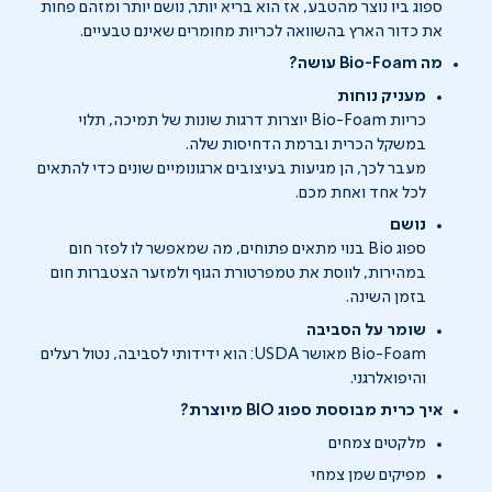
ספוג ביו נוצר מהטבע, אז הוא בריא יותר, נושם יותר ומזהם פחות
את כדור הארץ בהשוואה לכריות מחומרים שאינם טבעיים.
מה Bio-Foam עושה?
מעניק נוחות
כריות Bio-Foam יוצרות דרגות שונות של תמיכה, תלוי
במשקל הכרית וברמת הדחיסות שלה.
מעבר לכך, הן מגיעות בעיצובים ארגונומיים שונים כדי להתאים
לכל אחד ואחת מכם.
נושם
ספוג Bio בנוי מתאים פתוחים, מה שמאפשר לו לפזר חום
במהירות, לווסת את טמפרטורת הגוף ולמזער הצטברות חום
בזמן השינה.
שומר על הסביבה
Bio-Foam מאושר USDA: הוא ידידותי לסביבה, נטול רעלים
והיפואלרגני.
איך כרית מבוססת ספוג BIO מיוצרת?
מלקטים צמחים
מפיקים שמן צמחי