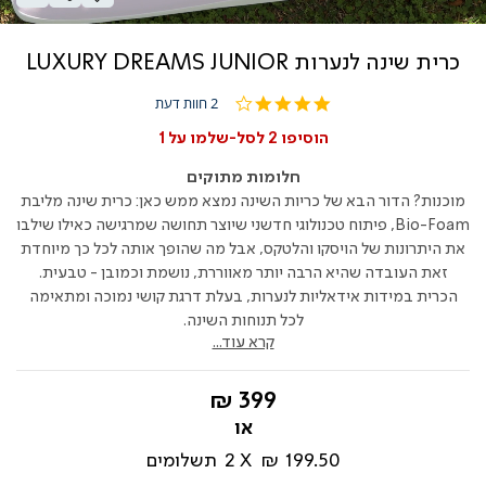
כרית שינה לנערות LUXURY DREAMS JUNIOR
4.0
2 חוות דעת
star
rating
הוסיפו 2 לסל-שלמו על 1
חלומות מתוקים
מוכנות? הדור הבא של כריות השינה נמצא ממש כאן: כרית שינה מליבת
Bio-Foam, פיתוח טכנולוגי חדשני שיוצר תחושה שמרגישה כאילו שילבו
את היתרונות של הויסקו והלטקס, אבל מה שהופך אותה לכל כך מיוחדת
זאת העובדה שהיא הרבה יותר מאווררת, נושמת וכמובן - טבעית.
הכרית במידות אידאליות לנערות, בעלת דרגת קושי נמוכה ומתאימה
לכל תנוחות השינה.
קרא עוד...
החל
399 ₪
מ-
199.50 ₪
2
תשלומים