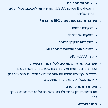
שומר על הסביבה
Bio-Foam מאושר USDA: הוא ידידותי לסביבה, נטול רעלים
והיפואלרגני.
איך כרית מבוססת ספוג BIO מיוצרת?
מלקטים צמחים
מפיקים שמן צמחי
מתקבלים חלקיקי פולימר
מייצרים חומר פולימרי מבוסס BIO
נוצר BIO FOAM
עיצוב ארגונומי שמתאים לכל תנוחות השינה
הכרית רחבה יחסית ומעוצבת עם שקע במרכז ושני רכסים
בצדדיה, כך שלא משנה אם אתם ישנים על הצד, על הגב או הבטן
- אתם תקבלו את התמיכה המושלמת.
ציפית ניתנת להסרה
את הציפית ניתן להסיר ולכבס, לשמירה על הכרית רעננה לאורך
זמן.
חשוב שתדעו: