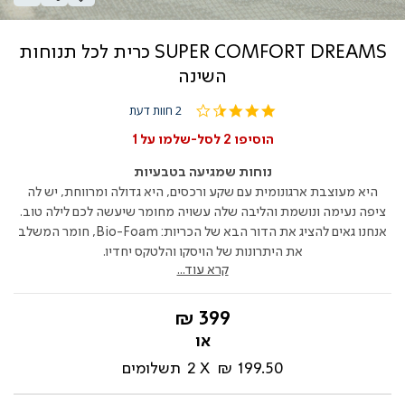
SUPER COMFORT DREAMS כרית לכל תנוחות
השינה
3.5
2 חוות דעת
star
rating
הוסיפו 2 לסל-שלמו על 1
נוחות שמגיעה בטבעיות
היא מעוצבת ארגונומית עם שקע ורכסים, היא גדולה ומרווחת, יש לה
ציפה נעימה ונושמת והליבה שלה עשויה מחומר שיעשה לכם לילה טוב.
אנחנו גאים להציג את הדור הבא של הכריות: Bio-Foam, חומר המשלב
את היתרונות של הויסקו והלטקס יחדיו.
קרא עוד...
החל
399 ₪
מ-
199.50 ₪
2
תשלומים