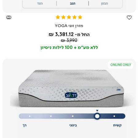
4.8
star
מזרן זוגי YOGA
rating
3,381.12 ₪
החל מ-
מחיר
3,990 ₪
רגיל
ללא מע"מ + 100 לילות ניסיון
ONLINE ONLY
צפייה
מהירה