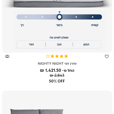
צפייה
מהירה
4.0
star
מזרן זוגי NIGHTY NIGHT
rating
1,421.50 ₪
החל מ-
מחיר
2,843 ₪
רגיל
50% OFF