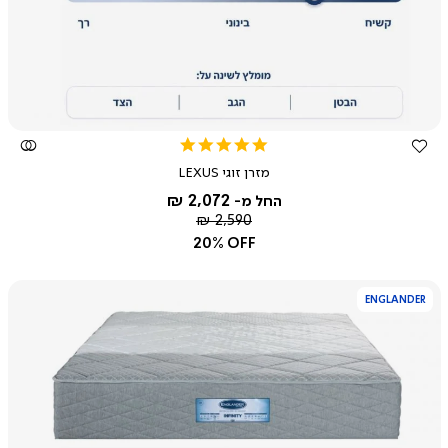
מהירה
5.0
star
מזרן זוגי LEXUS
rating
2,072 ₪
החל מ-
מחיר
2,590 ₪
רגיל
20% OFF
ENGLANDER