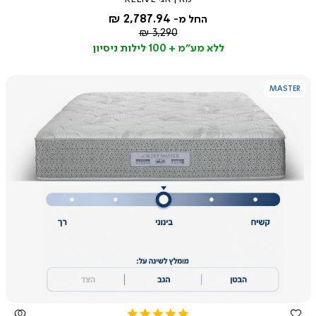
rating
2,787.94 ₪
החל מ-
מחיר
3,290 ₪
רגיל
ללא מע"מ + 100 לילות ניסיון
MASTER
צפייה
מהירה
5.0