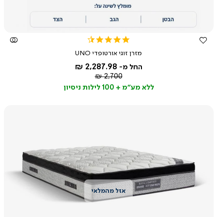
4.4
star
מזרן זוגי אורטופדי UNO
rating
2,287.98 ₪
החל מ-
מחיר
2,700 ₪
רגיל
ללא מע"מ + 100 לילות ניסיון
צפייה
מהירה