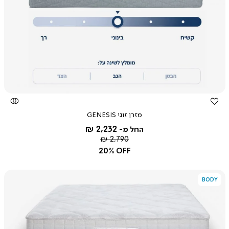
צפייה
מהירה
מזרן זוגי GENESIS
2,232 ₪
החל מ-
מחיר
2,790 ₪
רגיל
20% OFF
BODY