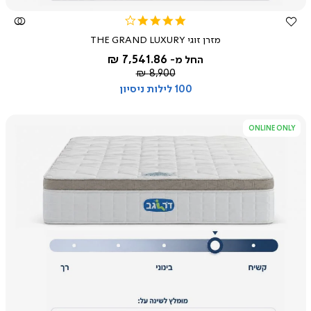
4.2
star
מזרן זוגי THE GRAND LUXURY
rating
7,541.86 ₪
החל מ-
מחיר
8,900 ₪
רגיל
100 לילות ניסיון
ONLINE ONLY
צפייה
מהירה