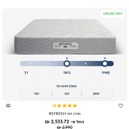
ONLINE ONLY
צפייה
מהירה
4.3
star
מזרן זוגי REFRESH
rating
2,533.72 ₪
החל מ-
מחיר
2,990 ₪