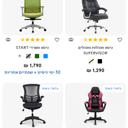
צפייה
צפייה
מהירה
מהירה
4.5
4.7
star
star
כיסא מנהלות ומנהלים
כיסא משרדי START
rating
rating
SUPERVISOR
תכלת
ירוק
אפור
More
שחור
בז'
בהיר
Colors
החל מ-
1,790 ₪
החל מ-
1,290 ₪
30 ימי ניסיון + שנתיים אחריות
בלעדי באתר
בלעדי באתר
צפייה
צפייה
מהירה
מהירה