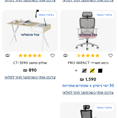
עדכנו אותי כשהמוצר חוזר למלאי
עדכנו אותי כשהמוצר חוזר למלאי
בלעדי באתר
בלעדי באתר
צפייה
צפייה
מהירה
מהירה
5.0
4.4
star
star
כיסא משרדי PRO IMPACT
שולחן מחשב CT-3590
rating
rating
החל מ-
890 ₪
שחור
צהוב
אפור
More
עדכנו אותי כשהמוצר חוזר למלאי
Colors
החל מ-
1,590 ₪
30 ימי ניסיון + שנתיים אחריות
עדכנו אותי כשהמוצר חוזר למלאי
בלעדי באתר