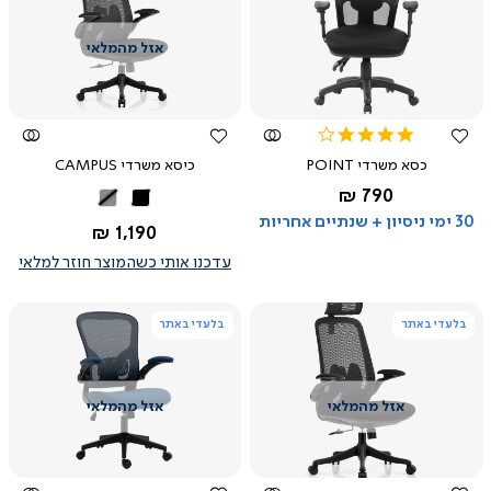
צפייה
צפייה
מהירה
מהירה
4.1
star
כסא משרדי POINT
כיסא משרדי CAMPUS
rating
החל מ-
790 ₪
שחור
אפור
שחור
30 ימי ניסיון + שנתיים אחריות
החל מ-
1,190 ₪
עדכנו אותי כשהמוצר חוזר למלאי
בלעדי באתר
בלעדי באתר
צפייה
צפייה
מהירה
מהירה