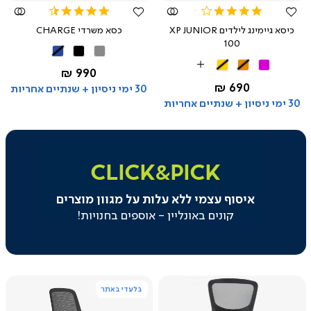
4.3
4.2
star
star
כיסא גיימינג לילדים XP JUNIOR
כסא משרדי CHARGE
rating
rating
100
אפור
שחור
כחול
שחור
שחור
שחור
More
החל מ-
990 ₪
ורוד
כתום
צהוב
Colors
החל מ-
690 ₪
30 ימי ניסיון + שנתיים אחריות
30 ימי ניסיון + שנתיים אחריות
|
click&pick
|
CLICK&PICK
באנר
משולב
איסוף עצמי ללא עלות על מגוון מוצרים
בקטגוריה
-
קונים באונליין - אוספים בחנויות!
איסוף
עצמי
(129)
בלעדי באתר