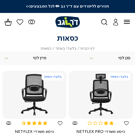
חוזרים ללימודים עם ד"ר גב
✏️ לכל המבצעים>>
ידר
גים
ר
כסאות
דף
בלעדי
כסאות
דף הבית
בלעדי באתר
כסאות
הבית
באתר
סנן לפי
בלעדי באתר
בלעדי באתר
צפייה
צפייה
מהירה
מהירה
4.5
2.0
star
star
כיסא משרדי NETFLEX PRO
כיסא משרדי NETFLEX
rating
rating