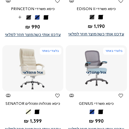
כיסא משרדי EDISON II
כיסא משרדי PRINCETON
שחור
אפור
שחור
כחול
אפור
More
כהה
כהה
Colors
החל מ-
1,190 ₪
החל מ-
990 ₪
עדכנו אותי כשהמוצר חוזר למלאי
עדכנו אותי כשהמוצר חוזר למלאי
בלעדי באתר
בלעדי באתר
צפייה
צפייה
מהירה
מהירה
כיסא משרדי GENIUS
כיסא מנהלות ומנהלים SENATOR
שחור
כחול
שחור
בז'
החל מ-
החל מ-
1,399 ₪
990 ₪