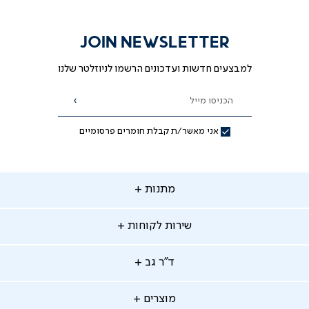
JOIN NEWSLETTER
למבצעים חדשות ועדכונים הרשמו לניוזלטר שלנו
הכניסו מייל
הרשמה
אני מאשר/ת קבלת חומרים פרסומיים
תנות
מתנות
ירות
שירות לקוחות
קוחות
מתנות לאמא
מתנות לאבא
"ר
ד"ר גב
ב
החלפות והחזרות
מתנות מקוריות
תשלומים
וצרים
מוצרים
סניפים
משלוחים