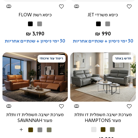
כיסא משרדי JET
כיסא רשת FLOW
אפור
שחור
אפור
שחור
החל מ-
החל מ-
3,190 ₪
990 ₪
30 ימי ניסיון + שנתיים אחריות
30 ימי ניסיון + שנתיים אחריות
חדש באתר
ריפוד עור איכותי
צפייה
צפייה
מהירה
מהירה
מערכת ישיבה חשמלית דו ותלת
מערכת ישיבה חשמלית דו ותלת
מעור HAMPTONS
מעור SAVANNAH
חאקי
חום
לבן
חאקי
אפור
חום
More
אבן
Colors