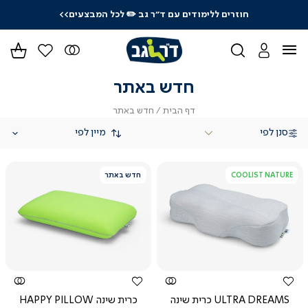
חוזרים ללימודים עם ד"ר גב
✏️ לכל המבצעים>>
ידר
גים
ר
חדש באתר
דף
חדש
דף הבית
חדש באתר
הבית
באתר
סנן לפי
COOLIST NATURE
חדש באתר
צפייה
צפייה
מהירה
מהירה
ULTRA DREAMS כרית שינה
כרית שינה HAPPY PILLOW