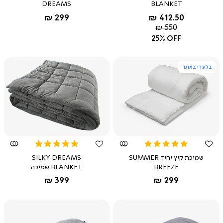
DREAMS
BLANKET
החל מ-
החל מ-
299 ₪
412.50 ₪
מחיר
550 ₪
רגיל
25% OFF
בלעדי באתר
צפייה
צפייה
מהירה
מהירה
4.8
5.0
star
star
שמיכת קיץ יחיד SUMMER
SILKY DREAMS
rating
rating
BREEZE
BLANKET שמיכה
החל מ-
החל מ-
399 ₪
299 ₪