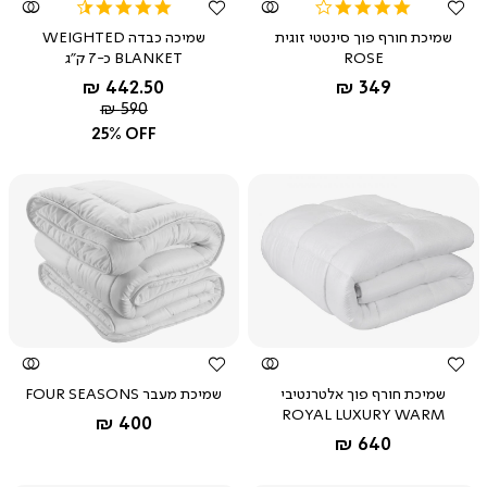
4.3
4.0
star
star
שמיכת חורף פוך סינטטי זוגית
שמיכה כבדה WEIGHTED
rating
rating
ROSE
BLANKET כ-7 ק"ג
החל מ-
החל מ-
442.50 ₪
349 ₪
מחיר
590 ₪
רגיל
25% OFF
צפייה
צפייה
מהירה
מהירה
שמיכת חורף פוך אלטרנטיבי
שמיכת מעבר FOUR SEASONS
ROYAL LUXURY WARM
החל מ-
לבן
400 ₪
לבן
החל מ-
640 ₪