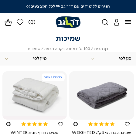
חוזרים ללימודים עם ד"ר גב
✏️ לכל המבצעים>>
ידר
גים
ר
שמיכות
דף
100
שמיכות
דף הבית
100 ש"ח מתנה בקניה הבאה
שמיכות
הבית
ש"ח
סנן לפי
מתנה
בקניה
הבאה
בלעדי באתר
צפייה
צפייה
מהירה
מהירה
5.0
5.0
star
star
שמיכה כבדה כ-5 ק"ג WEIGHTED
שמיכת חורף זוגית WINTER
rating
rating