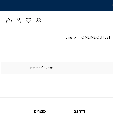
חוזרים ללימוד
ידר
גים
ר
ONLINE OUTLET
מתנות
נמצאו 0 פריטים
ד"ר
מוצרים
ד"ר גב
מוצרים