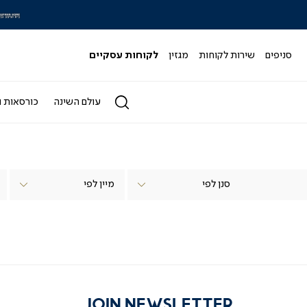
|
|
סלייד
ס
מותגי
מ
-
-
סניפים
שירות לקוחות
מגזין
לקוחות עסקיים
הדר
ה
4)
(164)
עולם השינה
כורסאות ו
סנן לפי
JOIN NEWSLETTER