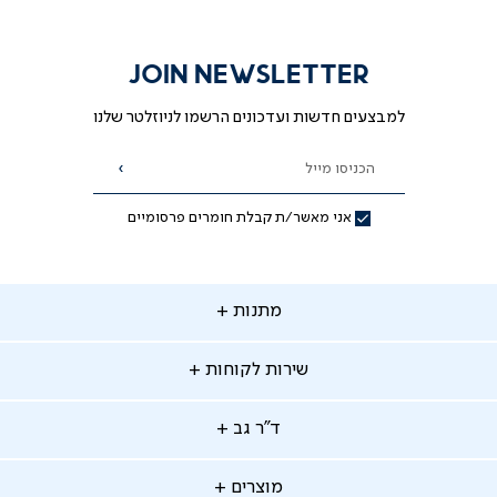
JOIN NEWSLETTER
למבצעים חדשות ועדכונים הרשמו לניוזלטר שלנו
הכניסו מייל
הרשמה
אני מאשר/ת קבלת חומרים פרסומיים
תנות
מתנות
ירות
שירות לקוחות
קוחות
מתנות לאמא
מתנות לאבא
"ר
ד"ר גב
ב
החלפות והחזרות
מתנות מקוריות
תשלומים
וצרים
מוצרים
סניפים
משלוחים