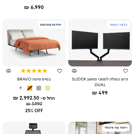
בהיר
כהה
החל מ-
6,990 ₪
בלעדי באתר
יחידות אחרונות
צפייה
צפייה
מהירה
מהירה
5.0
star
זרוע כפולה למסכי מחשב SLIDER
בסיס מיטה BRAVO
rating
DUAL
קרם
אפור
כתום
שחור
More
החל מ-
499 ₪
בהיר
Colors
2,992.50 ₪
החל מ-
מחיר
3,990 ₪
רגיל
25% OFF
ריפוד עור איכותי