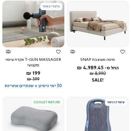
בלעדי באתר
צפייה
צפייה
מהירה
מהירה
מיטה מעוצבת SNAP
T-GUN MASSAGER אקדח עיסוי
מקצועי
4,989.45 ₪
החל מ-
החל מ-
199 ₪
מחיר
8,990 ₪
אפור
רגיל
מחיר
399 ₪
SALE!
רגיל
30 ימי ניסיון + שנתיים אחריות
עיסוי דו כיווני
COOLIST NATURE
צפייה
צפייה