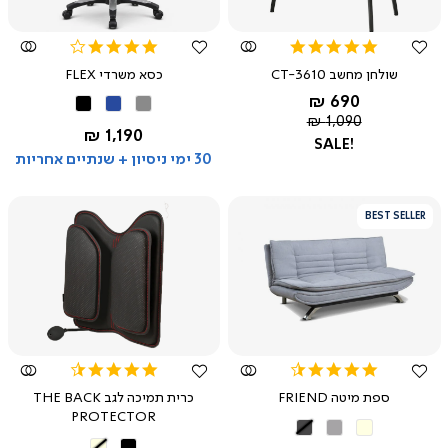
3.8
5.0
star
star
שולחן מחשב CT-3610
כסא משרדי FLEX
rating
rating
החל מ-
690 ₪
אפור
כחול
שחור
מחיר
1,090 ₪
החל מ-
1,190 ₪
רגיל
SALE!
30 ימי ניסיון + שנתיים אחריות
BEST SELLER
צפייה
צפייה
מהירה
מהירה
4.3
4.4
star
star
ספת מיטה FRIEND
כרית תמיכה לגב THE BACK
rating
rating
PROTECTOR
בז'
אפור
אפור
בהיר
כהה
שחור
בז'