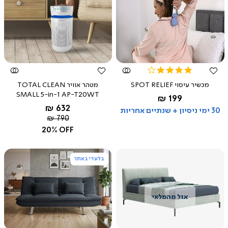
צפייה
צפייה
מהירה
מהירה
4.0
star
מכשיר עיסוי SPOT RELIEF
מטהר אוויר TOTAL CLEAN
rating
SMALL 5-in-1 AP-T20WT
החל מ-
199 ₪
החל מ-
632 ₪
30 ימי ניסיון + שנתיים אחריות
מחיר
790 ₪
רגיל
20% OFF
בלעדי באתר
צפייה
צפייה
מהירה
מהירה