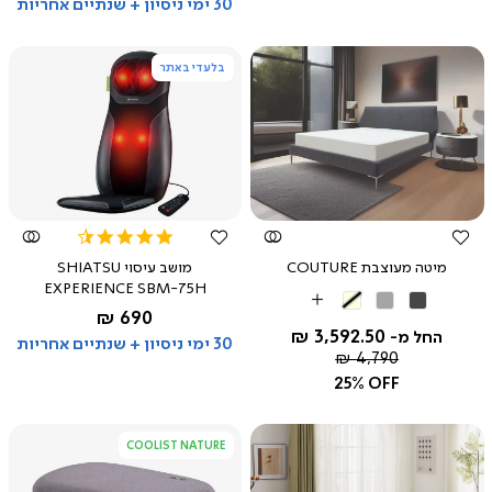
30 ימי ניסיון + שנתיים אחריות
בלעדי באתר
צפייה
צפייה
מהירה
מהירה
4.5
star
מיטה מעוצבת COUTURE
מושב עיסוי SHIATSU
rating
EXPERIENCE SBM-75H
אפור
אפור
בז'
More
החל מ-
690 ₪
כהה
בהיר
Colors
3,592.50 ₪
החל מ-
30 ימי ניסיון + שנתיים אחריות
מחיר
4,790 ₪
רגיל
25% OFF
COOLIST NATURE