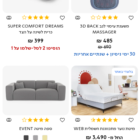
מהירה
מהירה
4.2
3.0
star
star
משענת עיסוי לגב 3D BACK
SUPER COMFORT DREAMS
rating
rating
MASSAGER
כרית לשינה על הצד
החל מ-
החל מ-
399 ₪
485 ₪
כחול
מחיר
690 ₪
הוסיפו 2 לסל-שלמו על 1
רגיל
30 ימי ניסיון + שנתיים אחריות
בלעדי באתר
צפייה
צפייה
מהירה
מהירה
4.0
4.6
star
star
מיטת נוער מתכווננת חשמלית WEB
ספה מיטה EVENT
rating
rating
3,490 ₪
החל מ-
קרם
אפור
אפור