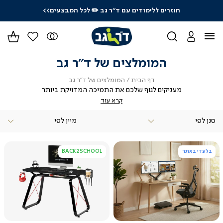
חוזרים ללימודים עם ד"ר גב
✏️ לכל המבצעים>>
ידר
גים
ר
המומלצים של ד"ר גב
דף
המומלצים
דף הבית
המומלצים של ד"ר גב
הבית
של
מעניקים לגוף שלכם את התמיכה המדויקת ביותר
ד"ר
קרא עוד
גב
סנן לפי
בלעדי באתר
BACK2SCHOOL
צפייה
צפייה
מהירה
מהירה