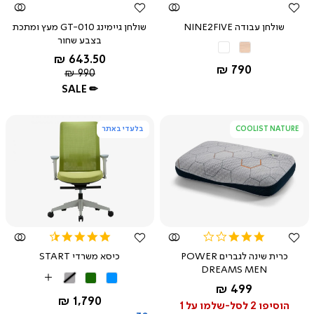
שולחן עבודה NINE2FIVE
שולחן גיימינג GT-010 מעץ ומתכת
בצבע שחור
עץ
לבן
החל מ-
643.50 ₪
אלון
שחור
החל מ-
790 ₪
מחיר
990 ₪
רגיל
SALE ✏
COOLIST NATURE
בלעדי באתר
צפייה
צפייה
מהירה
מהירה
4.5
3.0
star
star
כרית שינה לגברים POWER
כיסא משרדי START
rating
rating
DREAMS MEN
תכלת
ירוק
אפור
More
החל מ-
499 ₪
בהיר
Colors
החל מ-
1,790 ₪
הוסיפו 2 לסל-שלמו על 1