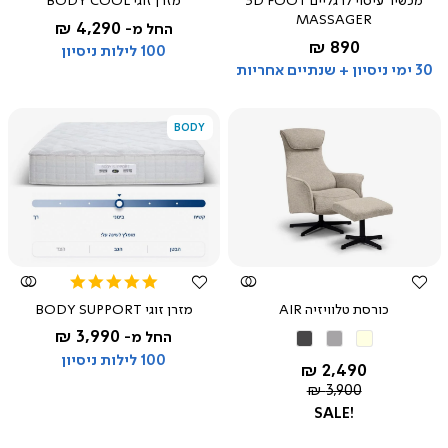
מכשיר עיסוי לרגליים 3D FOOT
מזרן זוגי BODY COOL
rating
MASSAGER
4,290 ₪
החל מ-
החל מ-
890 ₪
אפור
100 לילות ניסיון
30 ימי ניסיון + שנתיים אחריות
BODY
צפייה
צפייה
מהירה
מהירה
5.0
star
כורסת טלוויזיה AIR
מזרן זוגי BODY SUPPORT
rating
3,990 ₪
החל מ-
בז'
אפור
אפור
בהיר
כהה
100 לילות ניסיון
החל מ-
2,490 ₪
מחיר
3,900 ₪
רגיל
SALE!