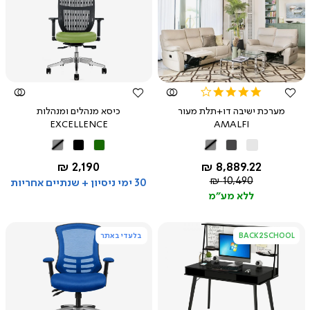
צפייה
צפייה
מהירה
מהירה
4.0
star
מערכת ישיבה דו+תלת מעור
כיסא מנהלים ומנהלות
rating
EXCELLENCE
AMALFI
לבן
אפור
אפור
ירוק
שחור
אפור
אבן
כהה
החל מ-
החל מ-
2,190 ₪
8,889.22 ₪
מחיר
10,490 ₪
30 ימי ניסיון + שנתיים אחריות
רגיל
ללא מע"מ
BACK2SCHOOL
בלעדי באתר
צפייה
צפייה
מהירה
מהירה