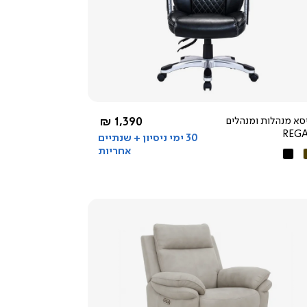
צפייה
מהירה
4.3
star
rating
החל מ-
סא מנהלות ומנהלים
1,390 ₪
REG
30 ימי ניסיון + שנתיים
אחריות
ם
שחור
צפייה
מהירה