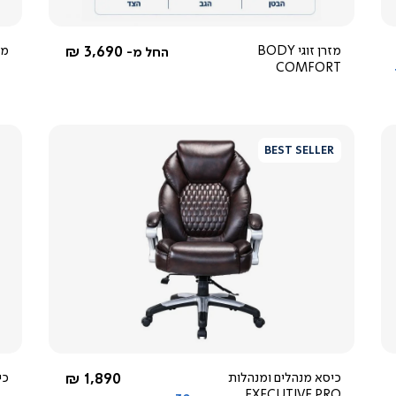
מזרן זוגי BODY
3,690 ₪
מזרן
החל מ-
COMFORT
BEST SELLER
צפייה
מהירה
5.0
star
rating
החל מ-
כיסא מנהלים ומנהלות
1,890 ₪
כיס
EXECUTIVE PRO