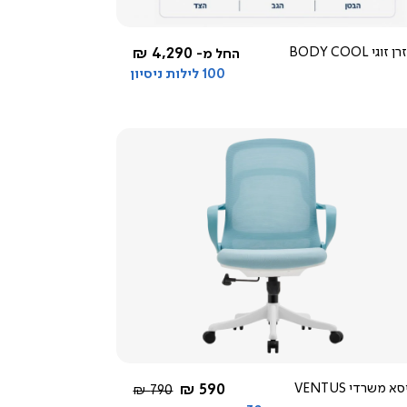
 זוגי BODY COOL
4,290 ₪
החל מ-
100 לילות ניסיון
צפייה
מהירה
החל מ-
א משרדי VENTUS
590 ₪
מחיר
790 ₪