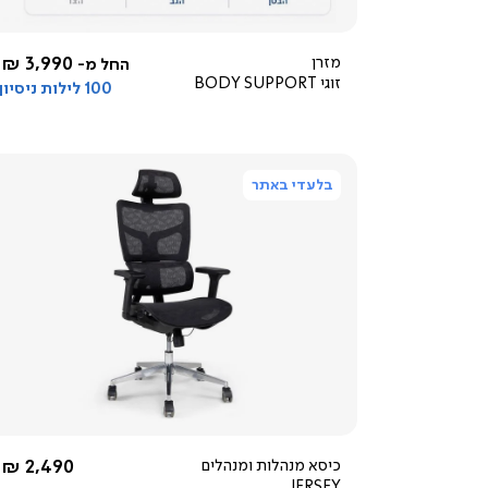
5.0
star
rating
מזרן
3,990 ₪
החל מ-
זוגי BODY SUPPORT
100 לילות ניסיון
בלעדי באתר
צפייה
מהירה
החל מ-
כיסא מנהלות ומנהלים
2,490 ₪
JERSEY