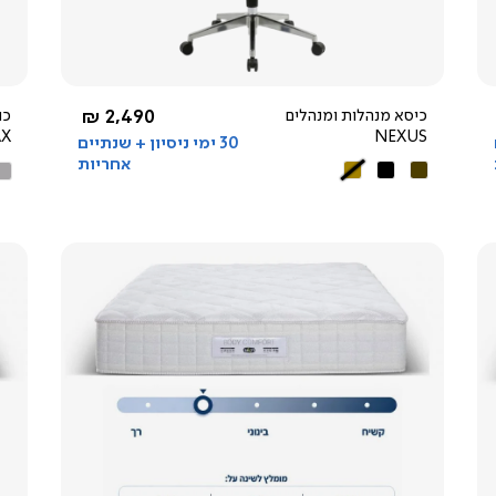
4.5
star
rating
החל מ-
כיסא מנהלות ומנהלים
2,490 ₪
כו
AX
NEXUS
30 ימי ניסיון + שנתיים
אחריות
חום
שחור
קאמל
אפ
בה
צפייה
מהירה