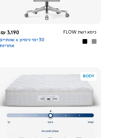
החל מ-
כיסא רשת FLOW
3,190 ₪
30 ימי ניסיון + שנתיים
אפור
שחור
אחריות
BODY
צפייה
מהירה