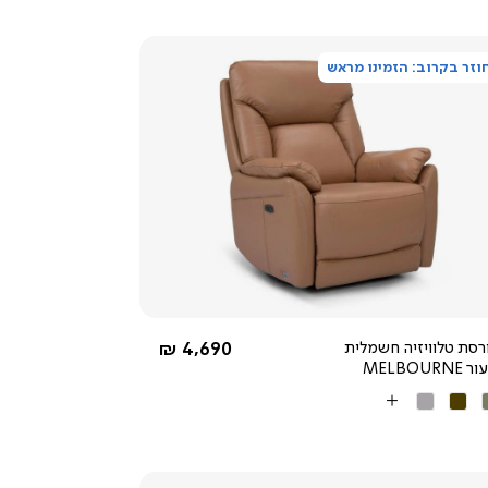
וזר בקרוב: הזמינו מראש
צפייה
מהירה
5.0
star
rating
החל מ-
רסת טלוויזיה חשמלית
4,690 ₪
MELBOURNE
קי
חום
אפור
More
בהיר
Colors