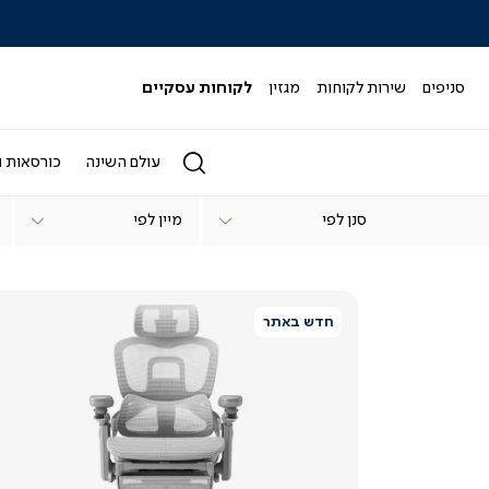
כל המבצעים>>
סניפים
שירות לקוחות
מגזין
לקוחות עסקיים
עולם השינה
כורסאות ו
יום הולדת 40
סנן לפי
דף
דף הבית
הבית
יום
יום הולדת 40
הולדת
40
חדש באתר
צפייה
מהירה