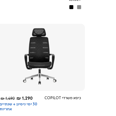
אפור
שחור
צפייה
מהירה
שחור
החל מ-
כיסא משרדי COPILOT
1,290 ₪
מחיר
1,490 ₪
רגיל
30 ימי ניסיון + שנתיים
אחריות