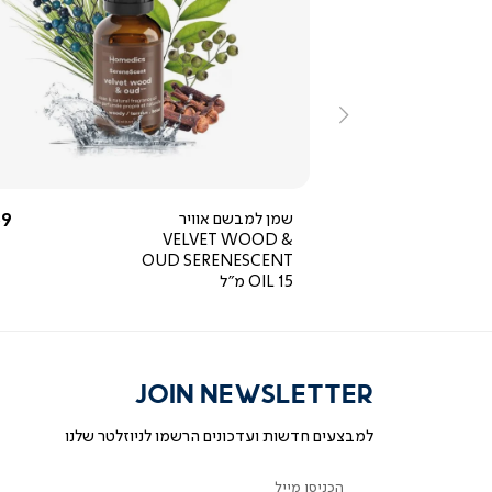
ייה
צפייה
ירה
מהירה
ימינה
החל מ-
הח
590 ₪
שמן למבשם אוויר
9 ₪
VELVET WOOD &
OUD SERENESCENT
OIL 15 מ"ל
JOIN NEWSLETTER
למבצעים חדשות ועדכונים הרשמו לניוזלטר שלנו
הכניסו מייל