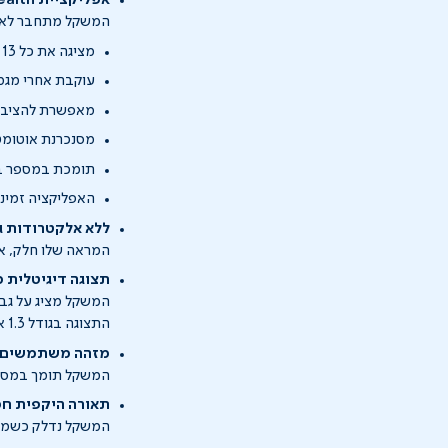
אפליקציית Homedics Health
המשקל מתחבר לאפליקציית Homedics Health שמרכזת 
מציגה את כל 13 המדדים החיוניים להרכב הגוף
עוקבת אחרי מגמו
מאפשרת להציב 
מסנכרנת אוטומטית עם alth, Google Fit, Samsung Health
תומכת במספר ב
האפליקציה זמינה להורד
ללא אלקטרודות ג
המראה שלו חלק, אח
תצוגה דיגיטלית
המשקל מציג על גבי 
התצוגה בגודל 1.3 אינץ' עם ספרות LED לבנות ובוהקות שנראות היטב גם באור נמוך.
מזהה משתמשים 
המשקל תומך במספר
תאורה היקפית ח
המשקל נדלק כשמתק