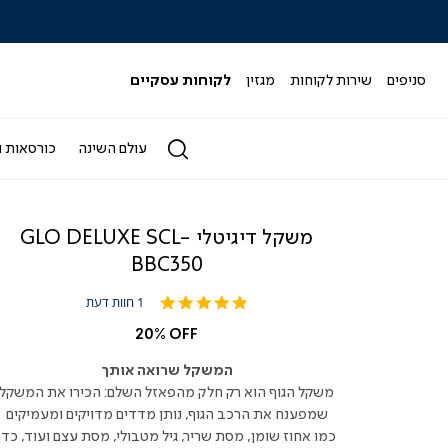
|
|
|
|
|
ידר
סליידר
סליידר
סליידר
סליידר
סליידר
גים
מותגים
מותגים
מותגים
מותגים
מותגים
-
-
-
-
-
סניפים
שירות לקוחות
מגזין
לקוחות עסקיים
הדר
הדר
הדר
הדר
הדר
(164)
(164)
(164)
(164)
(164)
עולם השינה
כורסאות ו
משקל דיגיטלי GLO DELUXE SCL-
BBC350
5.0
1 חוות דעת
star
rating
20% OFF
המשקל שרואה אותך
משקל הגוף הוא רק חלק מהפאזל השלם: הכירו את המשקל
שמפענח את הרכב הגוף, נותן מדדים מדויקים ומעמיקים
כמו אחוז שומן, מסת שריר, גיל מטבולי, מסת עצם ועוד, כדי