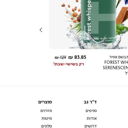
צפייה
מהירה
שמאלה
4.0
star
rating
החל מ-
בשם אוויר
83.85 ₪
מחיר
129 ₪
FOREST WH
רגיל
רק בשישי-שבת!
SERENESCEN
ד"ר
מוצרים
ד"ר גב
מוצרים
גב
סניפים
מזרנים
אודות
מיטות
דרושים
סלונים