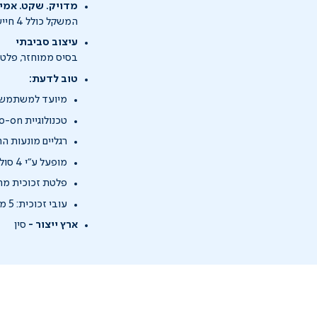
מדויק. שקט. אמין
המשקל כולל 4 חיישנים מתקדמים שמודדים את הנתונים בדיוק של 0.1 ק"ג ועד משקל של 180 ק"ג.
עיצוב סביבתי
בסיס ממוחזר, פלטת
טוב לדעת:
מיועד למשתמשים מגיל
טכנולוגיית Auto-on ו-Auto-off
רגליים מונעות ה
מופעל ע"י 4 סוללות AAA
פלטת זכוכית מחוסמת 
עובי זכוכית: 5 מ"מ
ארץ ייצור -
סין