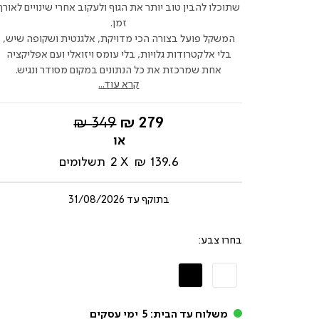
שתוכלו להבין טוב יותר את הגוף ולעקוב אחרי שינויים לאורך
זמן.
המשקל פועל בצורה הכי מדויקת, אלגנטית ושקופה שיש,
בלי אלקטרודות גלויות, בלי עומס ויזואלי ועם אפליקציה
אחת שמרכזת את כל הנתונים במקום מסודר ונגיש.
קרא עוד...
החל
מחיר
349 ₪
279 ₪
מ-
רגיל
139.6 ₪
2
תשלומים
בתוקף עד
31/08/2026
צבע
לבן
שחור
משלוח עד הבית:
5
ימי עסקים