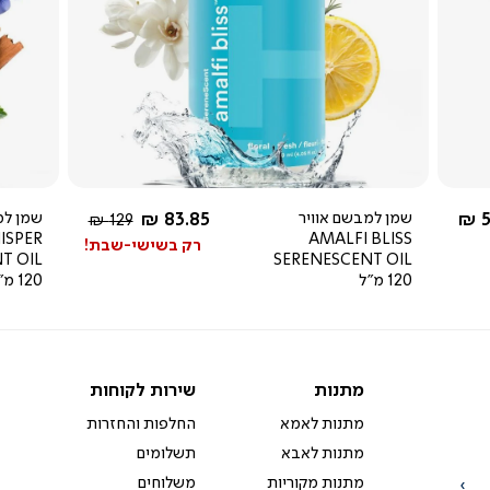
צפייה
מהירה
4.0
star
rating
ל מ-
החל מ-
5
שמן למבשם אוויר
83.85 ₪
שמן למ
מחיר
129 ₪
ISPER
AMALFI BLISS
רגיל
רק בשישי-שבת!
T OIL
SERENESCENT OIL
120 מ"ל
120 מ"ל
מתנות
שירות
מתנות
שירות לקוחות
לקוחות
מתנות לאמא
החלפות והחזרות
מתנות לאבא
תשלומים
מתנות מקוריות
משלוחים