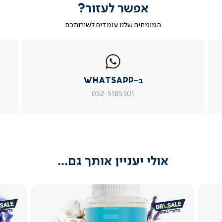
אפשר לעזור?
המומחים שלנו עומדים לשירותכם
|
ב-
|
|
בטופס
ב-
WhatsApp
ב-
פניה
בטופס
whatsapp
whatsapp
פניה
|
|
|
ב-WhatsApp
עמוד
עמוד
עמוד
מוצר
מוצר
מוצר
052-5185301
צור
צור
צור
קשר
קשר
קשר
(54)
(54)
(54)
אולי יעניין אותך גם...