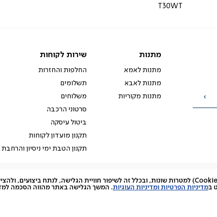
T30WT
מתנות
שירות
מתנות
שירות לקוחות
לקוחות
מתנות לאמא
החלפות והחזרות
מתנות לאבא
תשלומים
מתנות מקוריות
משלוחים
הרשמה
סרטוני הרכבה
ביטול עיסקה
תקנון מועדון לקוחות
תקנון הטבת ימי ניסיון והרחבת 
האתר עושה שימוש בקובצי עוגיות (Cookies) למטרות שונות, ובכלל זה לשיפור חוויית הגלישה, לנתח ביצועים, 
facebook
דברו
Instagram
 ב
מדיניות הפרטיות ומדיניות העוגיות
. המשך הגלישה באתר מהווה הסכמה למדינ
איתנו
ב-