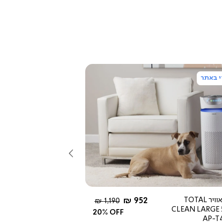
 באתר
צפייה
מהירה
שמאלה
5.0
star
rating
החל מ-
מטהר אוויר TOTAL
952 ₪
מחיר
1,190 ₪
CLEAN LARGE 
רגיל
20% OFF
AP-