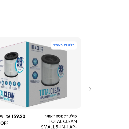
בלעדי באתר
ייה
צפייה
ירה
מהירה
ימינה
החל מ-
החל מ-
249 ₪
פילטר למטהר אוויר
159.20 ₪
מח
9 ₪
TOTAL CLEAN
רגי
 OFF
SMALL 5-IN-1 AP-