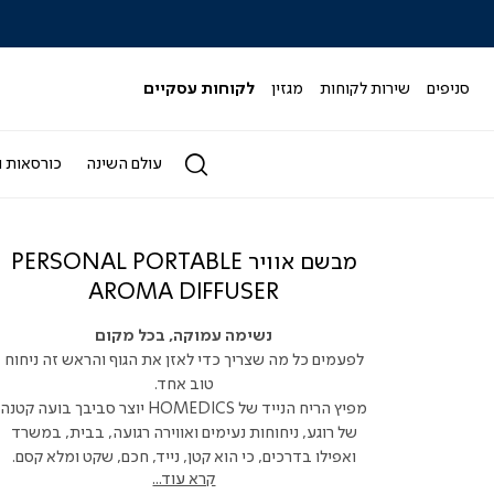
|
|
|
|
|
ידר
סליידר
סליידר
סליידר
סליידר
סליידר
גים
מותגים
מותגים
מותגים
מותגים
מותגים
-
-
-
-
-
סניפים
שירות לקוחות
מגזין
לקוחות עסקיים
הדר
הדר
הדר
הדר
הדר
(164)
(164)
(164)
(164)
(164)
עולם השינה
כורסאות ו
מבשם אוויר PERSONAL PORTABLE
AROMA DIFFUSER
נשימה עמוקה, בכל מקום
לפעמים כל מה שצריך כדי לאזן את הגוף והראש זה ניחוח
טוב אחד.
מפיץ הריח הנייד של HOMEDICS יוצר סביבך בועה קטנה
של רוגע, ניחוחות נעימים ואווירה רגועה, בבית, במשרד
ואפילו בדרכים, כי הוא קטן, נייד, חכם, שקט ומלא קסם.
קרא עוד...