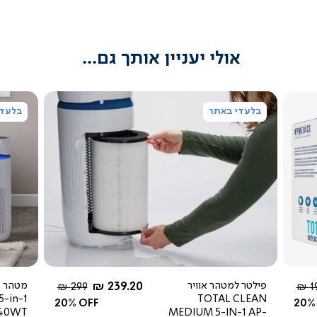
אולי יעניין אותך גם...
בלעדי באתר
בלעדי
צפייה
מהירה
החל מ-
פילטר למטהר אוויר
239.20 ₪
יר
מחיר
299 ₪
19
5-in-1
TOTAL CLEAN
ל
רגיל
20% OFF
20%
T40WT
MEDIUM 5-IN-1 AP-