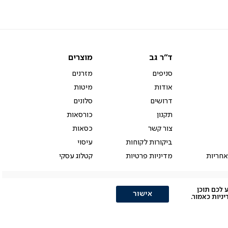
ד"ר
מוצרים
ד"ר גב
מוצרים
גב
סניפים
מזרנים
אודות
מיטות
דרושים
סלונים
תקנון
כורסאות
צור קשר
כסאות
ביקורות לקוחות
עיסוי
אחריות
מדיניות פרטיות
קטלוג עסקי
ולהציע לכם תוכן
אישור
יות כאמור.