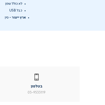
לא כולל שמן
כבל USB
ארץ ייצור -
סין
|
בטלפון
|
בטלפון
בטלפון
|
|
עמוד
עמוד
בטלפון
מוצר
מוצר
צור
צור
03-9533119
קשר
קשר
(54)
(54)