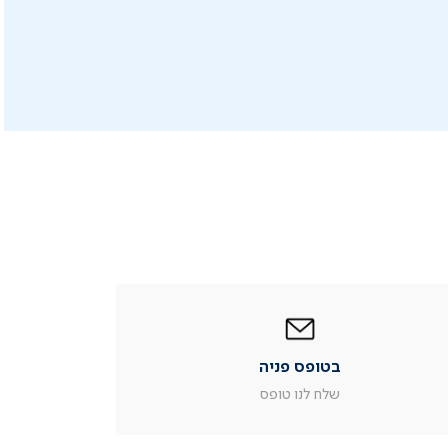
|
בטופס
פניה
|
בטופס פניה
עמוד
מוצר
שלח לנו טופס
צור
קשר
(54)