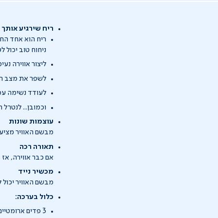
ריח שירגיע אותך
ריח הוא אחד החו
ניחוח טוב יכול ל
ליצור אווירה נעי
לשפר את מצב ה
לעודד נשימה עמ
וכמובן... לנטרל 
עוצמות שונות
מבשם האוויר מציע 2 מצבים: רציף או סירוגין, כך שבאפשרותך לבחור את העוצמה המתאימה 
תאורה רכה
אם כבר אווירה, אז 
מכשיר נייד
מבשם האוויר יכול לעבוד עם כבל USB או עם 2 סוללות AA (לא כ
כלול בערכה:
3 פדים ארומטיים להחלפה