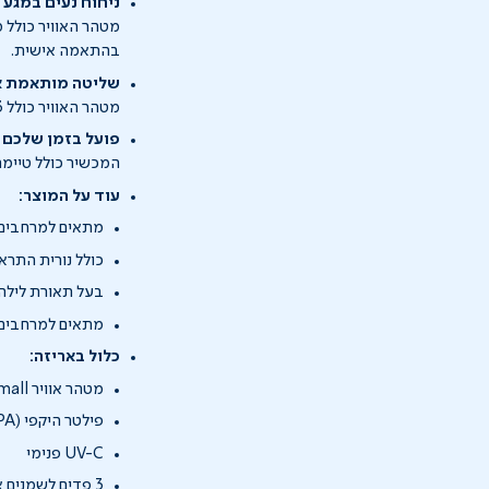
ניחוח נעים במגע 
בהתאמה אישית.
שליטה מותאמת א
מטהר האוויר כולל 3 מהירויות זרימת אוויר.
פועל בזמן שלכם
המכשיר כולל טיימר כיבוי (4/8/12 שעות), כך ניתן להתאים את פעולת המכשיר לקצ
עוד על המוצר:
מתאים למרחבים בינו
כולל נורית התר
בעל תאורת לילה
מתאים למרחבים ק
כלול באריזה:
מטהר אוויר TotalClean 5-IN-1 Small
פילטר היקפי (HEPA + קדם-פילטר + פחם פעיל)
UV-C פנימי
3 פדים לשמנים אתריים