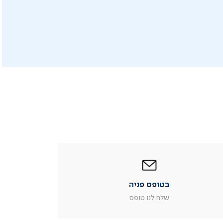
|
בטופס
פניה
|
בטופס פניה
עמוד
מוצר
שלח לנו טופס
צור
קשר
(54)