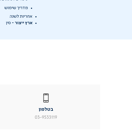
מדריך שימוש
אחריות לשנה
ארץ ייצור -
סין
|
בטלפון
|
בטלפון
בטלפון
|
|
עמוד
עמוד
בטלפון
מוצר
מוצר
צור
צור
03-9533119
קשר
קשר
(54)
(54)