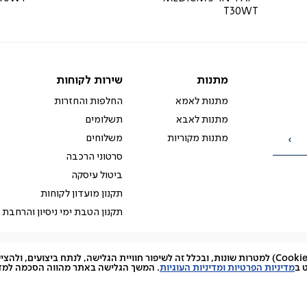
T30WT
מתנות
שירות
מתנות
שירות לקוחות
לקוחות
מתנות לאמא
החלפות והחזרות
מתנות לאבא
תשלומים
מתנות מקוריות
משלוחים
הרשמה
סרטוני הרכבה
ביטול עיסקה
תקנון מועדון לקוחות
תקנון הטבת ימי ניסיון והרחבת 
האתר עושה שימוש בקובצי עוגיות (Cookies) למטרות שונות, ובכלל זה לשיפור חוויית הגלישה, לנתח ביצועים, 
facebook
דברו
Instagram
 ב
מדיניות הפרטיות ומדיניות העוגיות
. המשך הגלישה באתר מהווה הסכמה למדינ
איתנו
ב-