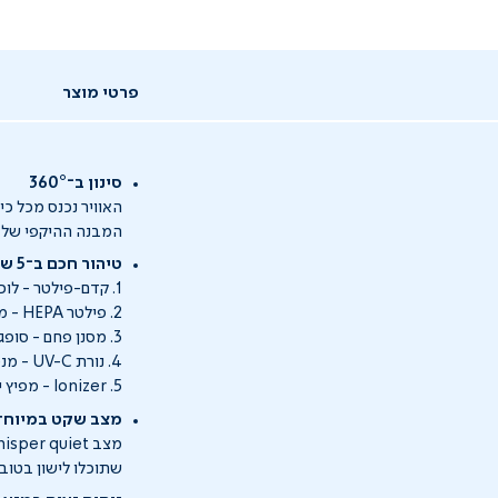
פרטי מוצר
סינון ב־360°
האוויר נכנס מכל כי
המבנה ההיקפי של הפ
טיהור חכם ב־5 שלבים:
1. קדם-פילטר - לוכד את כל מה שגס: שיער, אבק עבה, פרווה של בעלי חיים.
2. פילטר HEPA - מסנן 99.9% מהחלקיקים בגודל של עד 0.3 מיקרון: אבקנים, עשן, עובש, חיידקים.
3. מסנן פחם - סופג ריחות לא נעימים וכימיקלים נדיפים (VOCs).
4. נורת UV-C - מנטרלת חיידקים ווירוסים במגע עם האוויר.
5. Ionizer - מפיץ יונים שליליים שעוזרים ללכוד חלקיקים מיקרוסקופיים.
מצב שקט במיוחד
שתוכלו לישון בטוב