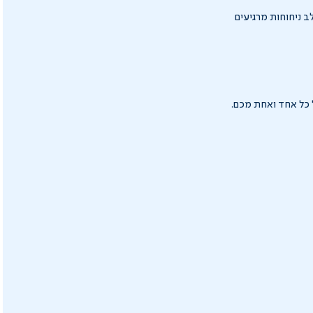
א מגיע עם 3 פדים, כך שאפשר לשלב ניחוחות מרגיעים