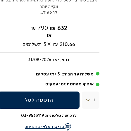
ומבצע סינון ב־360°, כדי להפוך כל נשימה לנעימה, בטוחה
ונקייה יותר.
קרא עוד...
החל
מחיר
790 ₪
632 ₪
מ-
רגיל
210.66 ₪
3
תשלומים
בתוקף עד
31/08/2026
משלוח עד הבית:
5
ימי עסקים
איסוף מהחנות:
ימי עסקים
כמות
הוספה לסל
לרכישה טלפונית 03-9533119
בדיקת מלאי בחנויות