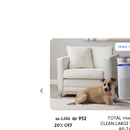
 באתר
צפייה
מהירה
שמאלה
5.0
star
rating
החל מ-
מטהר אוויר TOTAL
952 ₪
מחיר
1,190 ₪
CLEAN LARGE 
רגיל
20% OFF
AP-