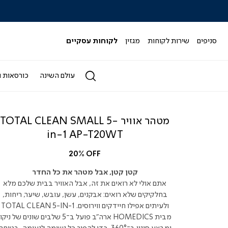
|
|
|
|
|
ידר
סליידר
סליידר
סליידר
סליידר
סליידר
גים
מותגים
מותגים
מותגים
מותגים
מותגים
-
-
-
-
-
סניפים
שירות לקוחות
מגזין
לקוחות עסקיים
הדר
הדר
הדר
הדר
הדר
(164)
(164)
(164)
(164)
(164)
עולם השינה
כורסאות ו
מטהר אוויר TOTAL CLEAN SMALL 5-
in-1 AP-T20WT
20% OFF
קטן קטן, אבל מטהר את כל החדר
אתם אולי לא רואים את זה, אבל האוויר בבית שלכם מלא
בחלקיקים שלא רואים: אבקנים, עשן, עובש, שיער, ריחות,
ולעיתים אפילו חיידקים ווירוסים. TOTAL CLEAN 5-IN-1
מבית HOMEDICS ארה"ב פועל ב־5 שלבים שונים של ניקו