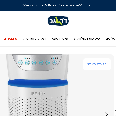
חוזרים ללימודים עם ד"ר גב
✏️ לכל המבצעים>>
סלונים
כיסאות ושולחנות
עיסוי וספא
תמיכה ותרפיה
מבצעים
בלעדי באתר
י