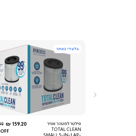
בלעדי באתר
ייה
צפייה
ירה
מהירה
ימינה
החל מ-
החל מ-
249 ₪
פילטר למטהר אוויר
159.20 ₪
מח
9 ₪
TOTAL CLEAN
רגי
 OFF
SMALL 5-IN-1 AP-