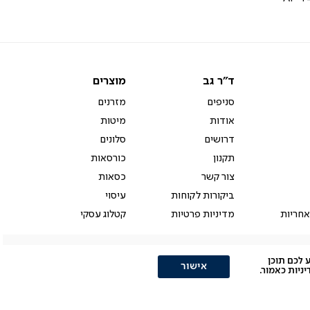
ד"ר
מוצרים
ד"ר גב
מוצרים
גב
סניפים
מזרנים
אודות
מיטות
דרושים
סלונים
תקנון
כורסאות
צור קשר
כסאות
ביקורות לקוחות
עיסוי
אחריות
מדיניות פרטיות
קטלוג עסקי
ולהציע לכם תוכן
אישור
יות כאמור.