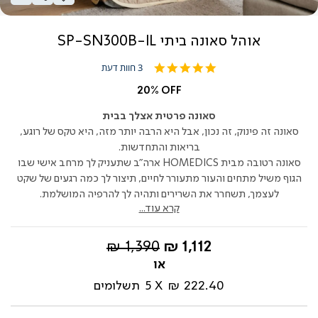
אוהל סאונה ביתי SP-SN300B-IL
5.0
3 חוות דעת
star
rating
20% OFF
סאונה פרטית אצלך בבית
סאונה זה פינוק, זה נכון, אבל היא הרבה יותר מזה, היא טקס של רוגע,
בריאות והתחדשות.
סאונה רטובה מבית HOMEDICS ארה"ב שתעניק לך מרחב אישי שבו
הגוף משיל מתחים והעור מתעורר לחיים, תיצור לך כמה רגעים של שקט
לעצמך, תשחרר את השרירים ותהיה לך להרפיה המושלמת.
קרא עוד...
החל
מחיר
1,390 ₪
1,112 ₪
מ-
רגיל
222.40 ₪
5
תשלומים