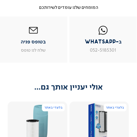
המומחים שלנו עומדים לשירותכם
-
|
|
בטופס
|
-
WhatsAp
ב-
פניה
בטופס
בטופס
whatsap
whatsapp
פניה
פניה
|
|
|
ב-WhatsApp
בטופס פניה
מוד
עמוד
עמוד
עמוד
וצר
מוצר
מוצר
מוצר
052-5185301
שלח לנו טופס
ור
צור
צור
צור
שר
קשר
קשר
קשר
(54)
(54)
(54)
(54
אולי יעניין אותך גם...
בלעדי באתר
בלעדי באתר
צפייה
צפייה
מהירה
מהירה